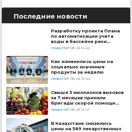
Последние новости
Разработку проекта Плана
по автоматизации учета
воды в бассейне реки
Сырдарья одобрили
Новости
7.08.26 14:42
государства ЦА
Как изменились цены на
социально значимые
продукты за неделю
Новости
7.08.26 10:44
Свыше 5 миллионов вызовов
за 7 месяцев приняли
бригады скорой помощи
Казахстана
Новости
7.08.26 10:41
В Казахстане снизились
цены на 589 лекарственных