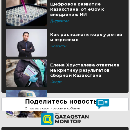
Цифровое развитие
Казахстана: от eGov к
внедрению ИИ
Диджитал
Как распознать корь у детей
и взрослых
Новости
Елена Хрусталева ответила
на критику результатов
сборной Казахстана
Спорт
Поделитесь новостью
Отправьте свои новости и события