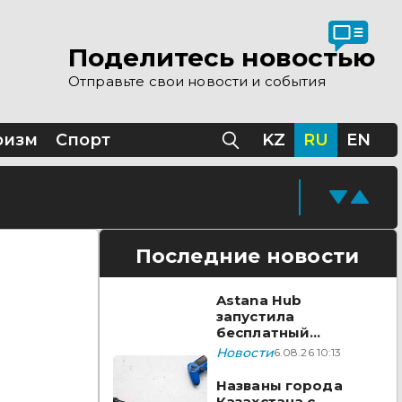
Поделитесь новостью
Отправьте свои новости и события
ризм
Спорт
KZ
RU
EN
Последние новости
Astana Hub
запустила
бесплатный
акселератор для
Новости
6.08.26 10:13
создателей
видеоигр
Названы города
Казахстана с