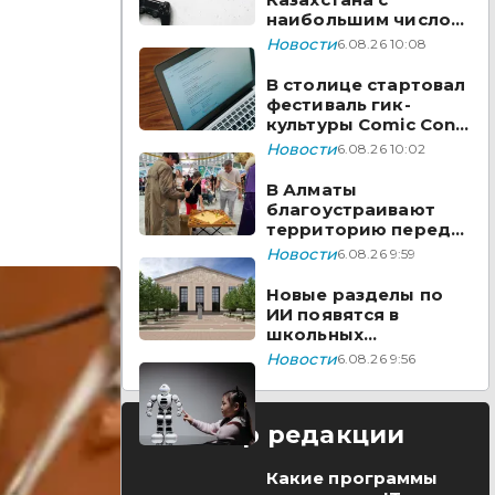
наибольшим числом
вакансий на Enbek.kz
Новости
6.08.26 10:08
В столице стартовал
фестиваль гик-
культуры Comic Con
Astana 2026
Новости
6.08.26 10:02
В Алматы
благоустраивают
территорию перед
ТЮЗом
Новости
6.08.26 9:59
Новые разделы по
ИИ появятся в
школьных
предметах
Новости
6.08.26 9:56
Казахстана
Выбор редакции
Какие программы