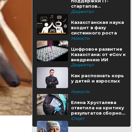
поддержки IT-
стартапов
реализуются в
Диджитал
Казахстане
Казахстанская наука
входит в фазу
системного роста
Новости
Цифровое развитие
Казахстана: от eGov к
внедрению ИИ
Диджитал
Как распознать корь
у детей и взрослых
Новости
Елена Хрусталева
ответила на критику
результатов сборной
Казахстана
Спорт