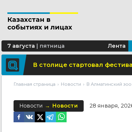
Новые разделы по ИИ появят
Казахстан в
В Алматы благоустраивают 
событиях и лицах
Сколько стоит собрать ребенк
7 августа
|
пятница
Лента
В столице стартовал фестива
Главная страница
Новости
В Алматинский зоо
Новости
Новости
28 января, 2026