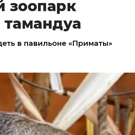
й зоопарк
 тамандуа
деть в павильоне «Приматы»