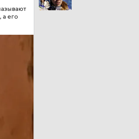
называют
 а его