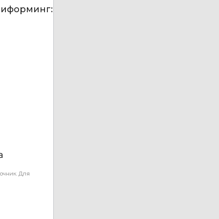
риформинг:
а
очник. Для