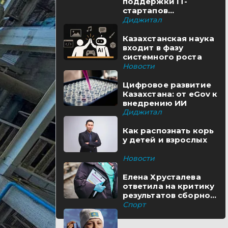
поддержки IT-
стартапов
реализуются в
Диджитал
Казахстане
Казахстанская наука
входит в фазу
системного роста
Новости
Цифровое развитие
Казахстана: от eGov к
внедрению ИИ
Диджитал
Как распознать корь
у детей и взрослых
Новости
Елена Хрусталева
ответила на критику
результатов сборной
Казахстана
Спорт