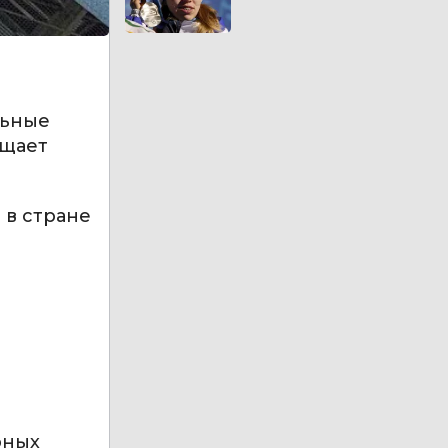
льные
бщает
 в стране
рных