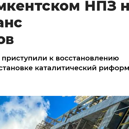
мкентском НПЗ 
анс
ов
 приступили к восстановлению
установке каталитический рифор