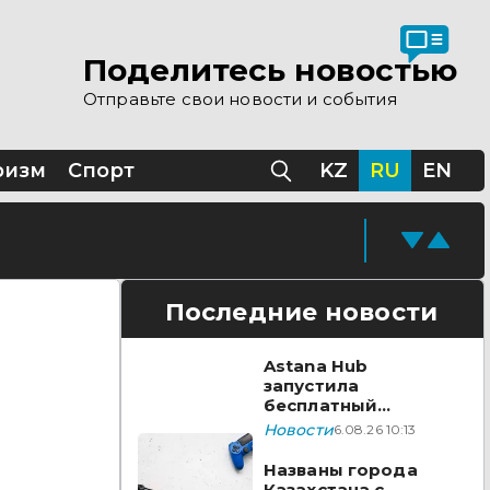
Поделитесь новостью
Отправьте свои новости и события
ризм
Спорт
KZ
RU
EN
Последние новости
Astana Hub
запустила
бесплатный
акселератор для
Новости
6.08.26 10:13
создателей
видеоигр
Названы города
Казахстана с