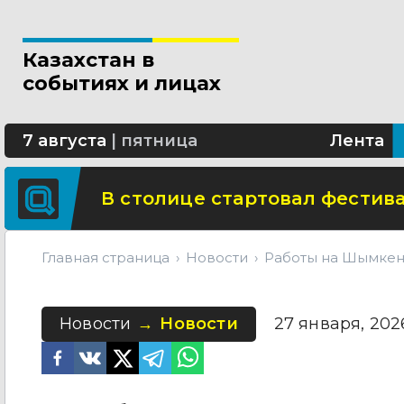
Новые разделы по ИИ появят
Казахстан в
В Алматы благоустраивают 
событиях и лицах
Сколько стоит собрать ребенк
7 августа
|
пятница
Лента
В столице стартовал фестива
Главная страница
Новости
Работы на Шымкен
Новости
Новости
27 января, 2026 