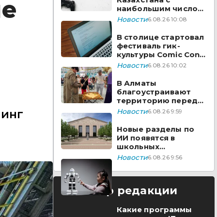
не
наибольшим числом
вакансий на Enbek.kz
Новости
6.08.26 10:08
В столице стартовал
фестиваль гик-
культуры Comic Con
Astana 2026
Новости
6.08.26 10:02
В Алматы
благоустраивают
территорию перед
ТЮЗом
минг
Новости
6.08.26 9:59
Новые разделы по
ИИ появятся в
школьных
предметах
Новости
6.08.26 9:56
Казахстана
Выбор редакции
Какие программы