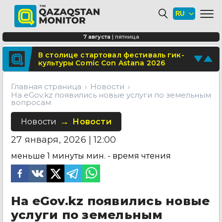
В Алматы благоустраивают
территорию перед ТЮЗом
Сколько стоит собрать ребенка в
7 августа
|
пятница
школу в Казахстане в 2026 году?
Поделитесь новостью
В столице стартовал фестиваль гик-
культуры Comic Con Astana 2026
Отправьте свои новости и события
Главная страница
Новости
На eGov.kz появились новые услуги по земельным
вопросам
Новости
Новости
27 января, 2026 | 12:00
меньше 1 минуты
мин. - время чтения
На eGov.kz появились новые
услуги по земельным