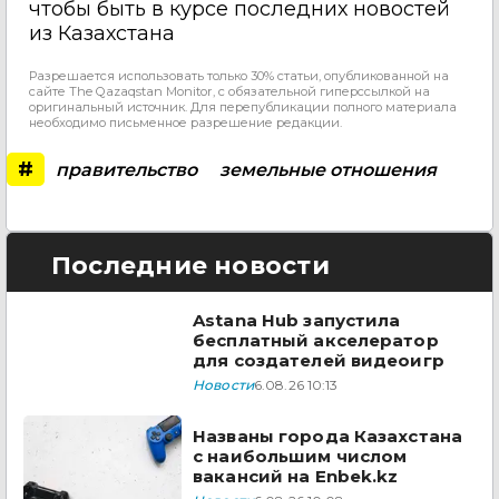
чтобы быть в курсе последних новостей
из Казахстана
Разрешается использовать только 30% статьи, опубликованной на
сайте The Qazaqstan Monitor, с обязательной гиперссылкой на
оригинальный источник. Для перепубликации полного материала
необходимо письменное разрешение редакции.
#
правительство
земельные отношения
Последние новости
Astana Hub запустила
бесплатный акселератор
для создателей видеоигр
Новости
6.08.26 10:13
Названы города Казахстана
с наибольшим числом
вакансий на Enbek.kz