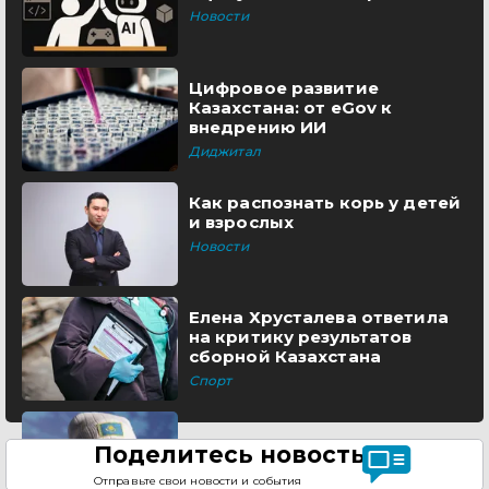
Новости
Цифровое развитие
Казахстана: от eGov к
внедрению ИИ
Диджитал
Как распознать корь у детей
и взрослых
Новости
Елена Хрусталева ответила
на критику результатов
сборной Казахстана
Спорт
Поделитесь новостью
Отправьте свои новости и события