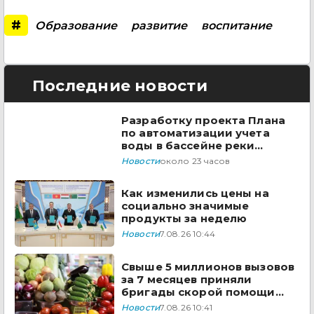
#
Образование
развитие
воспитание
Последние новости
Разработку проекта Плана
по автоматизации учета
воды в бассейне реки
Сырдарья одобрили
Новости
около 23 часов
государства ЦА
Как изменились цены на
социально значимые
продукты за неделю
Новости
7.08.26 10:44
Свыше 5 миллионов вызовов
за 7 месяцев приняли
бригады скорой помощи
Казахстана
Новости
7.08.26 10:41