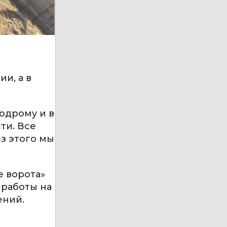
и, а в
одрому и в
ти. Все
з этого мы
е ворота»
 работы на
ений.