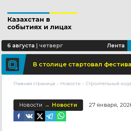
Новые разделы по ИИ появят
Казахстан в
В Алматы благоустраивают 
событиях и лицах
Сколько стоит собрать ребенк
6 августа
|
четверг
Лента
В столице стартовал фестива
Главная страница
Новости
Строительный коде
Новости
Новости
27 января, 2026