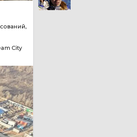
сований,
am City