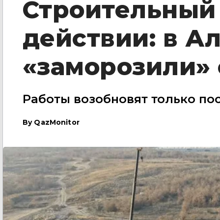
Строительный 
действии: в А
«заморозили» 
Работы возобновят только по
By
QazMonitor