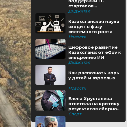
поддержки IT-
стартапов
реализуются в
Диджитал
Казахстане
Казахстанская наука
входит в фазу
системного роста
Новости
Цифровое развитие
Казахстана: от eGov к
внедрению ИИ
Диджитал
Как распознать корь
у детей и взрослых
Новости
Елена Хрусталева
ответила на критику
результатов сборной
Казахстана
Спорт