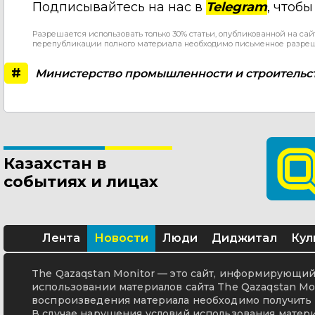
Подписывайтесь на нас в
Telegram
, чтоб
Разрешается использовать только 30% статьи, опубликованной на сай
перепубликации полного материала необходимо письменное разре
#
Министерство промышленности и строительс
Казахстан в
событиях и лицах
Лента
Новости
Люди
Диджитал
Кул
The Qazaqstan Monitor — это сайт, информирующий 
использовании материалов сайта The Qazaqstan Mon
воспроизведения материала необходимо получить 
В случае нарушения условий использования матери