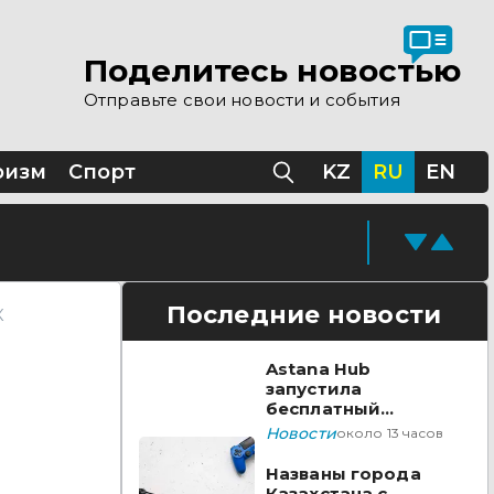
Поделитесь новостью
Отправьте свои новости и события
ризм
Спорт
KZ
RU
EN
Последние новости
К
Astana Hub
запустила
бесплатный
акселератор для
Новости
около 13 часов
создателей
видеоигр
Названы города
Казахстана с