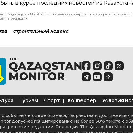
ы быть в курсе последних новостей из Казахстан
те The Qazaqstan Monitor, с обязательной гиперссылкой на оригинальный ист
шение редакции.
тва
строительный кодекс
ьтура
Туризм
Спорт
|
Конвертер
Условия ис
о событиях в сфере бизнеса, творчества и достижениях 
itor допускается цитирование не более 30% текста с об
разрешение редакции. Редакция The Qazaqstan Monitor 
алов редакция сайта оставляет за собой право урегулиро