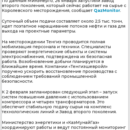
По данным Минэнерго, 26 января запустили завод
второго поколения, который сейчас работает на сырье с
Королевского месторождения, сообщает
QazMonitor
.
Суточный объем подачи составляет около 2,5 тыс. тонн,
идет поэтапное наращивание потоков нефти и газа для
выхода на проектные параметры.
На месторождении Тенгиз проводится полная
мобилизация персонала и техники. Специалисты
проверяют энергетические объекты и системы
электроснабжения, подтверждена их безопасная
работа. Возобновление добычи планируется в
ближайшее время. Компании «Тенгизшевройл»
поручено ускорить восстановление производства с
соблюдением требований промышленной
безопасности.
К 2 февраля запланирован следующий этап – запуск
систем повышения давления с использованием
компрессора и четырех трансформаторов. Это
обеспечит стабильную подачу сырья на комплекс
технологических линий и Завод второго поколения.
Министерство энергетики и «КазМунайГаз»
координируют работы и ведут постоянный мониторинг