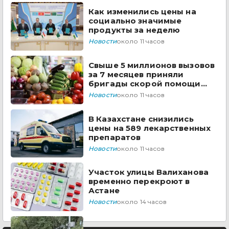
Как изменились цены на
социально значимые
продукты за неделю
Новости
около 11 часов
Свыше 5 миллионов вызовов
за 7 месяцев приняли
бригады скорой помощи
Казахстана
Новости
около 11 часов
В Казахстане снизились
цены на 589 лекарственных
препаратов
Новости
около 11 часов
Участок улицы Валиханова
временно перекроют в
Астане
Новости
около 14 часов