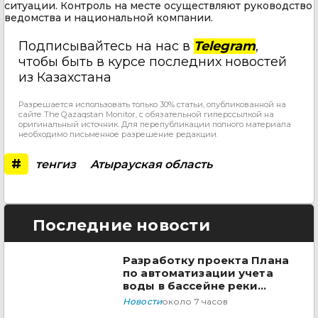
ситуации. Контроль на месте осуществляют руководство
ведомства и национальной компании.
Подписывайтесь на нас в
Telegram
,
чтобы быть в курсе последних новостей
из Казахстана
Разрешается использовать только 30% статьи, опубликованной на
сайте The Qazaqstan Monitor, с обязательной гиперссылкой на
оригинальный источник. Для перепубликации полного материала
необходимо письменное разрешение редакции.
#
тенгиз
Атырауская область
Последние новости
Разработку проекта Плана
по автоматизации учета
воды в бассейне реки
Сырдарья одобрили
Новости
около 7 часов
государства ЦА