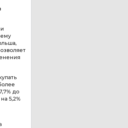
в
ми
ъему
ольша,
позволяет
менения
купать
более
7,7% до
 на 5,2%
а