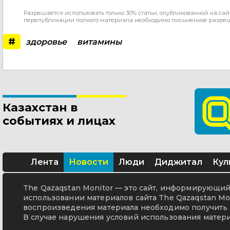
Разрешается использовать только 30% статьи, опубликованной на сай
перепубликации полного материала необходимо письменное разре
#
здоровье
витамины
Казахстан в
событиях и лицах
Лента
Новости
Люди
Диджитал
Кул
The Qazaqstan Monitor — это сайт, информирующий 
использовании материалов сайта The Qazaqstan Mon
воспроизведения материала необходимо получить 
В случае нарушения условий использования матери