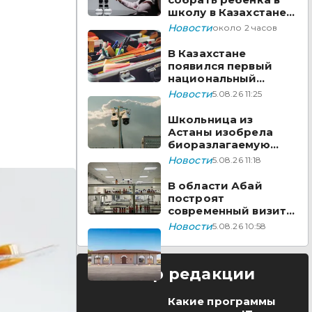
школу в Казахстане в
2026 году?
Новости
около 2 часов
В Казахстане
появился первый
национальный
стандарт
Новости
5.08.26 11:25
видеонаблюдения
Школьница из
Астаны изобрела
биоразлагаемую
бумагу из травы
Новости
5.08.26 11:18
В области Абай
построят
современный визит-
центр
Новости
5.08.26 10:58
Выбор редакции
Какие программы