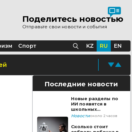
Поделитесь новостью
Отправьте свои новости и события
ризм
Спорт
KZ
RU
EN
ей
Последние новости
Новые разделы по
ИИ появятся в
школьных
предметах
Новости
около 2 часов
Казахстана
Сколько стоит
собрать ребенка в