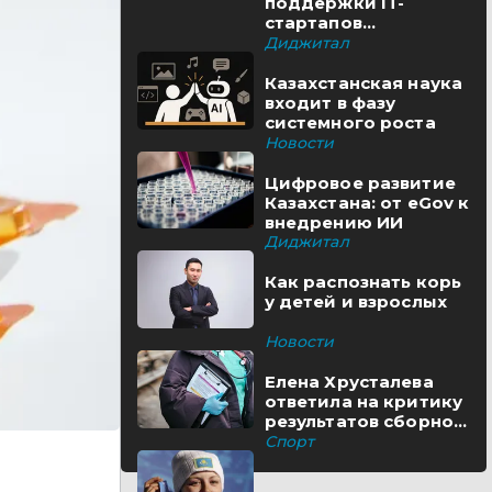
поддержки IT-
стартапов
реализуются в
Диджитал
Казахстане
Казахстанская наука
входит в фазу
системного роста
Новости
Цифровое развитие
Казахстана: от eGov к
внедрению ИИ
Диджитал
Как распознать корь
у детей и взрослых
Новости
Елена Хрусталева
ответила на критику
результатов сборной
Казахстана
Спорт