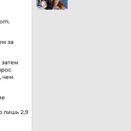
rom.
ем за
 затем
прос
, чем
ие
о лишь 2,9