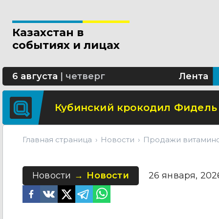
В Астане шоссе Алаш будет 
Казахстан в
Школьница из Астаны изобре
событиях и лицах
В области Абай построят со
6 августа
|
четверг
Лента
Кубинский крокодил Фидель
Главная страница
Новости
Продажи витамино
Новости
Новости
26 января, 2026