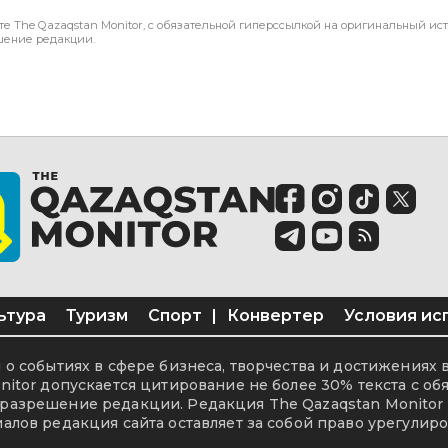
те The Qazaqstan Monitor, с обязательной гиперссылкой на оригинальный ист
шение редакции.
ьтура
Туризм
Спорт
|
Конвертер
Условия ис
о событиях в сфере бизнеса, творчества и достижениях 
itor допускается цитирование не более 30% текста с об
разрешение редакции. Редакция The Qazaqstan Monitor 
алов редакция сайта оставляет за собой право урегулиро