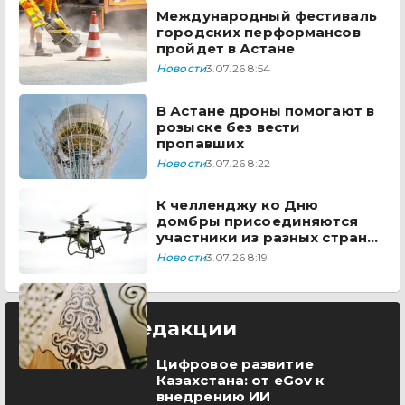
Международный фестиваль
городских перформансов
пройдет в Астане
Новости
3.07.26 8:54
В Астане дроны помогают в
розыске без вести
пропавших
Новости
3.07.26 8:22
К челленджу ко Дню
домбры присоединяются
участники из разных стран
мира
Новости
3.07.26 8:19
Выбор редакции
Цифровое развитие
Казахстана: от eGov к
внедрению ИИ