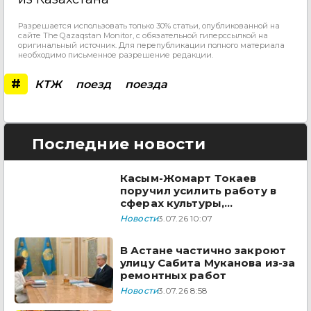
Разрешается использовать только 30% статьи, опубликованной на
сайте The Qazaqstan Monitor, с обязательной гиперссылкой на
оригинальный источник. Для перепубликации полного материала
необходимо письменное разрешение редакции.
#
КТЖ
поезд
поезда
Последние новости
Касым-Жомарт Токаев
поручил усилить работу в
сферах культуры,
информации и соцразвития
Новости
3.07.26 10:07
В Астане частично закроют
улицу Сабита Муканова из-за
ремонтных работ
Новости
3.07.26 8:58