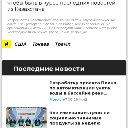
чтобы быть в курсе последних новостей
из Казахстана
Разрешается использовать только 30% статьи, опубликованной на
сайте The Qazaqstan Monitor, с обязательной гиперссылкой на
оригинальный источник. Для перепубликации полного материала
необходимо письменное разрешение редакции.
#
США
Токаев
Трамп
Последние новости
Разработку проекта Плана
по автоматизации учета
воды в бассейне реки
Сырдарья одобрили
Новости
7.08.26 14:42
государства ЦА
Как изменились цены на
социально значимые
продукты за неделю