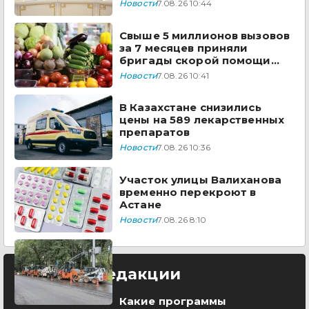
Новости
7.08.26 10:44
Свыше 5 миллионов вызовов
за 7 месяцев приняли
бригады скорой помощи
Казахстана
Новости
7.08.26 10:41
В Казахстане снизились
цены на 589 лекарственных
препаратов
Новости
7.08.26 10:36
Участок улицы Валиханова
временно перекроют в
Астане
Новости
7.08.26 8:10
Выбор редакции
Какие программы