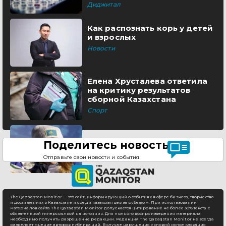
Диджитал
Как распознать корь у детей
и взрослых
Новости
Елена Хрусталева ответила
на критику результатов
сборной Казахстана
Спорт
Поделитесь новостью
Отправьте свои новости и события
The Qazaqstan Monitor — это сайт, информирующий о событиях в сфере бизнеса, творчества
и достижениях в Казахстане и среди казахстанцев за рубежом. При использовании
материалов сайта The Qazaqstan Monitor допускается цитирование не более 30% текста с
обязательной гиперссылкой на источник. Для полного воспроизведения материала
необходимо получить разрешение редакции. Редакция The Qazaqstan Monitor не всегда
разделяет мнение авторов публикаций. В случае нарушения условий использования