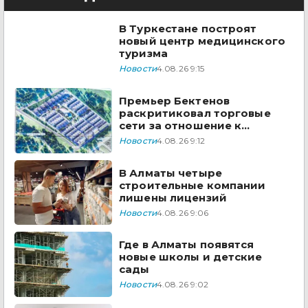
В Туркестане построят
новый центр медицинского
туризма
Новости
4.08.26 9:15
Премьер Бектенов
раскритиковал торговые
сети за отношение к
казахстанским товарам
Новости
4.08.26 9:12
В Алматы четыре
строительные компании
лишены лицензий
Новости
4.08.26 9:06
Где в Алматы появятся
новые школы и детские
сады
Новости
4.08.26 9:02