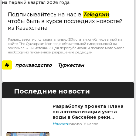
на первый квартал 2026 года.
Подписывайтесь на нас в
Telegram
,
чтобы быть в курсе последних новостей
из Казахстана
Разрешается использовать только 30% статьи, опубликованной на
сайте The Qazaqstan Monitor, с обязательной гиперссылкой на
оригинальный источник. Для перепубликации полного материала
необходимо письменное разрешение редакции.
#
производство
Туркестан
Последние новости
Разработку проекта Плана
по автоматизации учета
воды в бассейне реки
Сырдарья одобрили
Новости
около 15 часов
государства ЦА