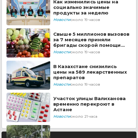
Как изменились цены на
социально значимые
продукты за неделю
Новости
около 19 часов
Свыше 5 миллионов вызовов
за 7 месяцев приняли
бригады скорой помощи
Казахстана
Новости
около 19 часов
В Казахстане снизились
цены на 589 лекарственных
препаратов
Новости
около 19 часов
Участок улицы Валиханова
временно перекроют в
Астане
Новости
около 21 часа