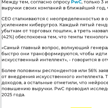
Между тем, согласно опросу
PwC
, только 3
выручки своих компаний в ближайший год, ч
СЕО сталкиваются с неопределенностью в 
усилением киберугроз. Каждый пятый генди
убыткам от торговых пошлин, а треть назва
(42%) обеспокоена тем, что темпы техноло
«Самый главный вопрос, волнующий генерал
быстро они трансформируются, чтобы идти 
искусственный интеллект», - говорится в от
Более половины респондентов или 56% заяв
от внедрения искусственного интеллекта. Тр
доходов, а остальные отметили, что нейро
повышению выручки. PwC проводил исследов
2025 года.