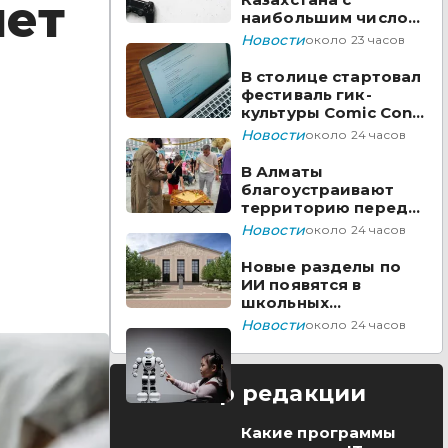
нет
наибольшим числом
вакансий на Enbek.kz
Новости
около 23 часов
В столице стартовал
фестиваль гик-
культуры Comic Con
Astana 2026
Новости
около 24 часов
В Алматы
благоустраивают
территорию перед
ТЮЗом
Новости
около 24 часов
Новые разделы по
ИИ появятся в
школьных
предметах
Новости
около 24 часов
Казахстана
Выбор редакции
Какие программы