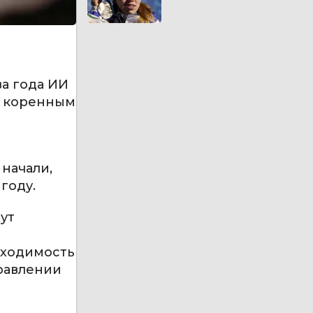
а года ИИ
и коренным
начали,
году.
дут
бходимость
равлении