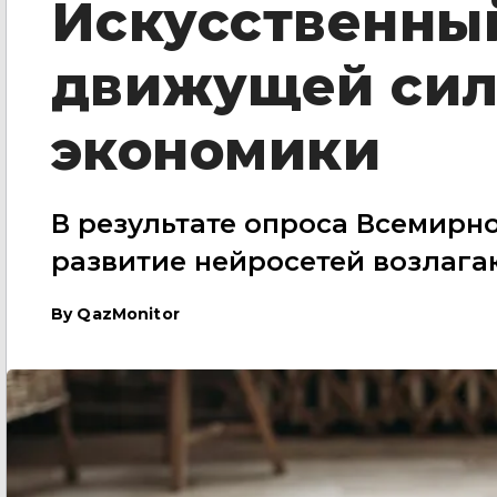
Искусственный
движущей сил
экономики
В результате опроса Всемирн
развитие нейросетей возлаг
By
QazMonitor