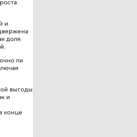
 роста
й и
одвержена
ая доля
й.
точно ли
ключая
вой выгоды
ак и
в конце