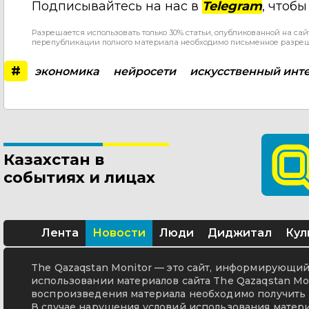
Подписывайтесь на нас в
Telegram
, чтоб
Разрешается использовать только 30% статьи, опубликованной на сай
перепубликации полного материала необходимо письменное разре
#
экономика
нейросети
искусственный инт
Казахстан в
событиях и лицах
Лента
Новости
Люди
Диджитал
Кул
The Qazaqstan Monitor — это сайт, информирующий 
использовании материалов сайта The Qazaqstan Mon
воспроизведения материала необходимо получить 
В случае нарушения условий использования матери