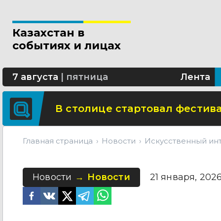
Новые разделы по ИИ появят
Казахстан в
В Алматы благоустраивают 
событиях и лицах
Сколько стоит собрать ребенк
7 августа
|
пятница
Лента
В столице стартовал фестива
Главная страница
Новости
Искусственный инт
Новости
Новости
21 января, 2026 