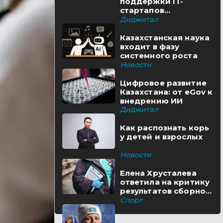
поддержки IT-
стартапов
реализуются в
Диджитал
Казахстане
Казахстанская наука
входит в фазу
системного роста
Новости
Цифровое развитие
Казахстана: от eGov к
внедрению ИИ
Диджитал
Как распознать корь
у детей и взрослых
Новости
Елена Хрусталева
ответила на критику
результатов сборной
Казахстана
Спорт