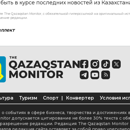
ы быть в курсе последних новостей из Казахстан
те The Qazaqstan Monitor, с обязательной гиперссылкой на оригинальный ист
шение редакции.
еллект
ьтура
Туризм
Спорт
|
Конвертер
Условия ис
о событиях в сфере бизнеса, творчества и достижениях 
itor допускается цитирование не более 30% текста с об
разрешение редакции. Редакция The Qazaqstan Monitor 
алов редакция сайта оставляет за собой право урегулиро