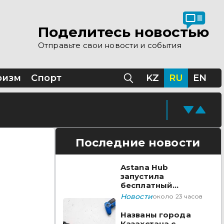
Поделитесь новостью
Отправьте свои новости и события
ризм
Спорт
KZ
RU
EN
Последние новости
Astana Hub
запустила
бесплатный
акселератор для
Новости
около 23 часов
создателей
видеоигр
Названы города
Казахстана с