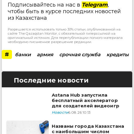
Подписывайтесь на нас в
Telegram
,
чтобы быть в курсе последних новостей
из Казахстана
Разрешается использовать только 30% статьи, опубликованной на
сайте The Qazaqstan Monitor, с обязательной гиперссылкой на
оригинальный источник. Для перепубликации полного материала
необходимо письменное разрешение редакции.
#
банки
армия
срочная служба
кредиты
Последние новости
Astana Hub запустила
бесплатный акселератор
для создателей видеоигр
Новости
6.08.26 10:13
Названы города Казахстана
с наибольшим числом