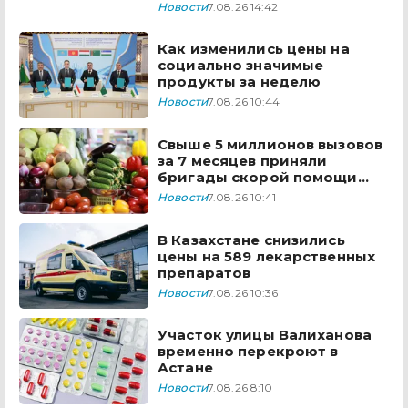
Сырдарья одобрили
Новости
7.08.26 14:42
государства ЦА
Как изменились цены на
социально значимые
продукты за неделю
Новости
7.08.26 10:44
Свыше 5 миллионов вызовов
за 7 месяцев приняли
бригады скорой помощи
Казахстана
Новости
7.08.26 10:41
В Казахстане снизились
цены на 589 лекарственных
препаратов
Новости
7.08.26 10:36
Участок улицы Валиханова
временно перекроют в
Астане
Новости
7.08.26 8:10