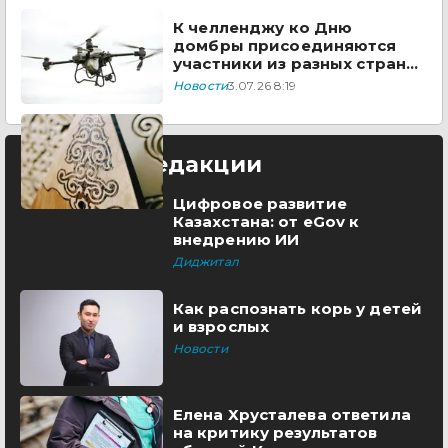
К челленджу ко Дню
домбры присоединяются
участники из разных стран
мира
Новости
3.07.26 8:19
Выбор редакции
Цифровое развитие
Казахстана: от eGov к
внедрению ИИ
Диджитал
Как распознать корь у детей
и взрослых
Новости
Елена Хрусталева ответила
на критику результатов