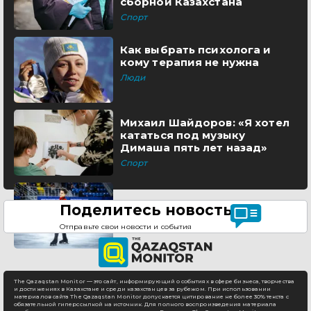
сборной Казахстана
Спорт
Как выбрать психолога и
кому терапия не нужна
Люди
Михаил Шайдоров: «Я хотел
кататься под музыку
Димаша пять лет назад»
Спорт
Поделитесь новостью
Отправьте свои новости и события
The Qazaqstan Monitor — это сайт, информирующий о событиях в сфере бизнеса, творчества
и достижениях в Казахстане и среди казахстанцев за рубежом. При использовании
материалов сайта The Qazaqstan Monitor допускается цитирование не более 30% текста с
обязательной гиперссылкой на источник. Для полного воспроизведения материала