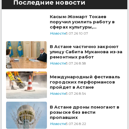
Последние новости
Касым-Жомарт Токаев
поручил усилить работу в
сферах культуры,
информации и соцразвития
Новости
3.07.26 10:07
В Астане частично закроют
улицу Сабита Муканова из-за
ремонтных работ
Новости
3.07.26 8:58
Международный фестиваль
городских перформансов
пройдет в Астане
Новости
3.07.26 8:54
В Астане дроны помогают в
розыске без вести
пропавших
Новости
3.07.26 8:22