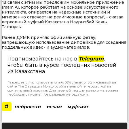
"В связи с этим мы предложим мобильное приложение
Imam AI, которое работает на основе искусственного
интеллекта, опирается на надежные источники и
мгновенно отвечает на религиозные вопросы", – сказал
верховный муфтий Казахстана Наурызбай Кажы
Таганулы.
Ранее ДУМК приняло официальную фетву,
запрещающую использование дипфейков для создания
поддельных видео- и аудиоматериалов.
Подписывайтесь на нас в
Telegram
,
чтобы быть в курсе последних новостей
из Казахстана
Разрешается использовать только 30% статьи, опубликованной на
сайте The Qazaqstan Monitor, с обязательной гиперссылкой на
оригинальный источник. Для перепубликации полного материала
необходимо письменное разрешение редакции.
#
нейросети
ислам
муфтият