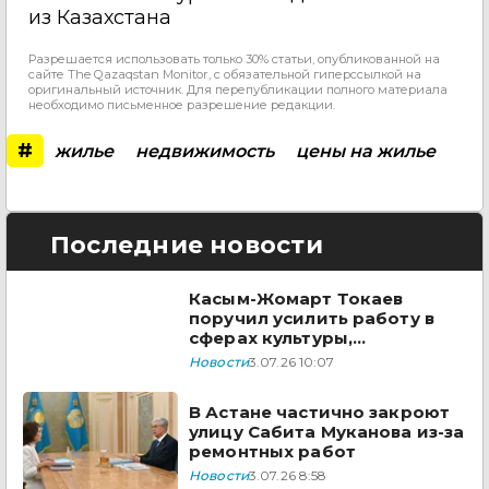
из Казахстана
Разрешается использовать только 30% статьи, опубликованной на
сайте The Qazaqstan Monitor, с обязательной гиперссылкой на
оригинальный источник. Для перепубликации полного материала
необходимо письменное разрешение редакции.
#
жилье
недвижимость
цены на жилье
Последние новости
Касым-Жомарт Токаев
поручил усилить работу в
сферах культуры,
информации и соцразвития
Новости
3.07.26 10:07
В Астане частично закроют
улицу Сабита Муканова из-за
ремонтных работ
Новости
3.07.26 8:58