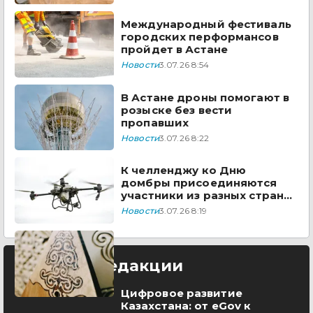
Международный фестиваль
городских перформансов
пройдет в Астане
Новости
3.07.26 8:54
В Астане дроны помогают в
розыске без вести
пропавших
Новости
3.07.26 8:22
К челленджу ко Дню
домбры присоединяются
участники из разных стран
мира
Новости
3.07.26 8:19
Выбор редакции
Цифровое развитие
Казахстана: от eGov к