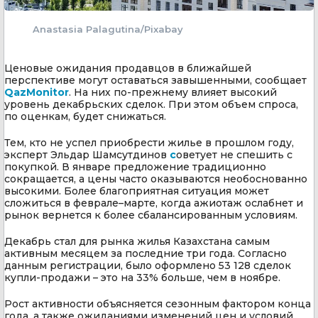
Anastasia Palagutina/Рixabay
Ценовые ожидания продавцов в ближайшей
перспективе могут оставаться завышенными, сообщает
QazMonitor
. На них по-прежнему влияет высокий
уровень декабрьских сделок. При этом объем спроса,
по оценкам, будет снижаться.
Тем, кто не успел приобрести жилье в прошлом году,
эксперт Эльдар Шамсутдинов
с
оветует не спешить с
покупкой. В январе предложение традиционно
сокращается, а цены часто оказываются необоснованно
высокими. Более благоприятная ситуация может
сложиться в феврале–марте, когда ажиотаж ослабнет и
рынок вернется к более сбалансированным условиям.
Декабрь стал для рынка жилья Казахстана самым
активным месяцем за последние три года. Согласно
данным регистрации, было оформлено 53 128 сделок
купли-продажи – это на 33% больше, чем в ноябре.
Рост активности объясняется сезонным фактором конца
года, а также ожиданиями изменений цен и условий