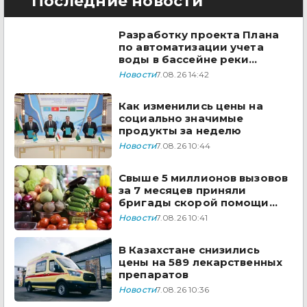
Последние новости
Разработку проекта Плана
по автоматизации учета
воды в бассейне реки
Сырдарья одобрили
Новости
7.08.26 14:42
государства ЦА
Как изменились цены на
социально значимые
продукты за неделю
Новости
7.08.26 10:44
Свыше 5 миллионов вызовов
за 7 месяцев приняли
бригады скорой помощи
Казахстана
Новости
7.08.26 10:41
В Казахстане снизились
цены на 589 лекарственных
препаратов
Новости
7.08.26 10:36