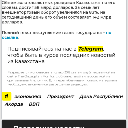
Объем золотовалютных резервов Казахстана, по его
словам, достиг 58 млрд долларов. За семь лет
внешнеторговый оборот увеличился на 83%, на
сегодняшний день его объем составляет 142 млрд
долларов.
Полный текст выступление главы государства –
по
ссылке
.
Подписывайтесь на нас в
Telegram
,
чтобы быть в курсе последних новостей
из Казахстана
Разрешается использовать только 30% статьи, опубликованной на
сайте The Qazaqstan Monitor, с обязательной гиперссылкой на
оригинальный источник. Для перепубликации полного материала
необходимо письменное разрешение редакции.
#
экономика
Президент
День Республики
Акорда
ВВП