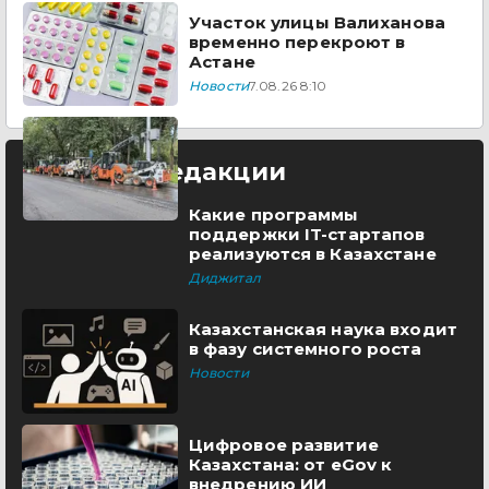
Участок улицы Валиханова
временно перекроют в
Астане
Новости
7.08.26 8:10
Выбор редакции
Какие программы
поддержки IT-стартапов
реализуются в Казахстане
Диджитал
Казахстанская наука входит
в фазу системного роста
Новости
Цифровое развитие
Казахстана: от eGov к
внедрению ИИ