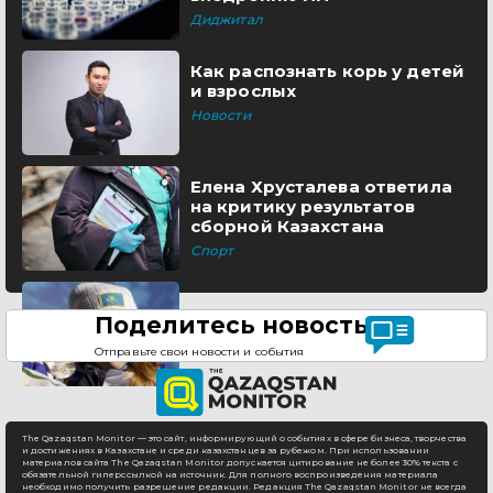
Диджитал
Как распознать корь у детей
и взрослых
Новости
Елена Хрусталева ответила
на критику результатов
сборной Казахстана
Спорт
Поделитесь новостью
Отправьте свои новости и события
The Qazaqstan Monitor — это сайт, информирующий о событиях в сфере бизнеса, творчества
и достижениях в Казахстане и среди казахстанцев за рубежом. При использовании
материалов сайта The Qazaqstan Monitor допускается цитирование не более 30% текста с
обязательной гиперссылкой на источник. Для полного воспроизведения материала
необходимо получить разрешение редакции. Редакция The Qazaqstan Monitor не всегда