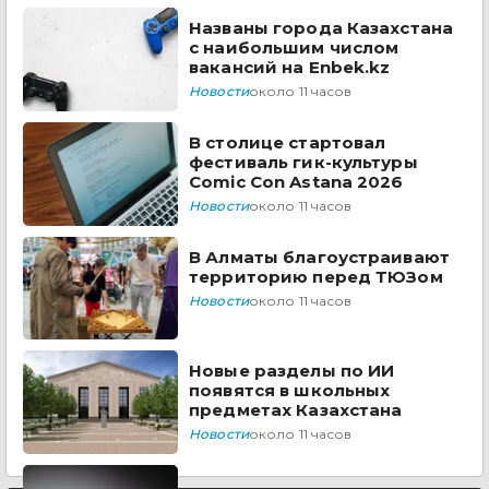
Названы города Казахстана
с наибольшим числом
вакансий на Enbek.kz
Новости
около 11 часов
В столице стартовал
фестиваль гик-культуры
Comic Con Astana 2026
Новости
около 11 часов
В Алматы благоустраивают
территорию перед ТЮЗом
Новости
около 11 часов
Новые разделы по ИИ
появятся в школьных
предметах Казахстана
Новости
около 11 часов