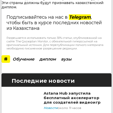
Эти страны должны будут признавать казахстанский
диплом.
Подписывайтесь на нас в
Telegram
,
чтобы быть в курсе последних новостей
из Казахстана
Разрешается использовать только 30% статьи, опубликованной на
сайте The Qazaqstan Monitor, с обязательной гиперссылкой на
оригинальный источник. Для перепубликации полного материала
необходимо письменное разрешение редакции.
#
Обучение
диплом
вузы
Последние новости
Astana Hub запустила
бесплатный акселератор
для создателей видеоигр
Новости
около 11 часов