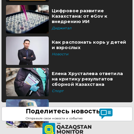
Цифровое развитие
Казахстана: от eGov к
внедрению ИИ
Диджитал
Как распознать корь у детей
и взрослых
Новости
Елена Хрусталева ответила
на критику результатов
сборной Казахстана
Спорт
Поделитесь новостью
Отправьте свои новости и события