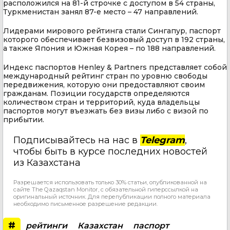
расположился на 81-й строчке с доступом в 54 страны,
Туркменистан занял 87-е место – 47 направлений.
Лидерами мирового рейтинга стали Сингапур, паспорт
которого обеспечивает безвизовый доступ в 192 страны,
а также Япония и Южная Корея – по 188 направлений.
Индекс паспортов Henley & Partners представляет собой
международный рейтинг стран по уровню свободы
передвижения, которую они предоставляют своим
гражданам. Позиции государств определяются
количеством стран и территорий, куда владельцы
паспортов могут въезжать без визы либо с визой по
прибытии.
Подписывайтесь на нас в
Telegram
,
чтобы быть в курсе последних новостей
из Казахстана
Разрешается использовать только 30% статьи, опубликованной на
сайте The Qazaqstan Monitor, с обязательной гиперссылкой на
оригинальный источник. Для перепубликации полного материала
необходимо письменное разрешение редакции.
#
рейтинги
Казахстан
паспорт