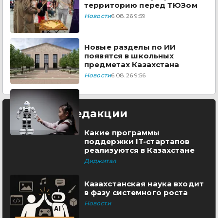
территорию перед ТЮЗом
Новости
6.08.26 9:59
Новые разделы по ИИ
появятся в школьных
предметах Казахстана
Новости
6.08.26 9:56
Выбор редакции
Какие программы
поддержки IT-стартапов
реализуются в Казахстане
Диджитал
Казахстанская наука входит
в фазу системного роста
Новости