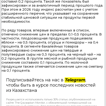
составил 0,2 процента. Такой же показатель был
зафиксирован и за аналогичный период прошлого года.
При этом в 2026 году индекс рассчитан уже с учетом
расширенного перечня, что указывает на сохранение
стабильной ценовой ситуации на продукты первой
необходимости.
По ряду товаров, впервые включенных в список,
отмечено снижение цен в пределах 0,1-0,5 процента. В
частности, плодоовощная продукция подешевела:
яблоки – на 0,5 процента, огурцы и помидоры – на 0,4
процента. В сегменте бакалейных товаров
зафиксировано снижение цен на твёрдые и
полутвердые сыры на 0,3 процента, на черный чай – на
0,2 процента. В группе мясной и рыбной продукции
снижение составило 0,1 процента. По молочной
продукции также отмечается снижение цен на сметану
на 0,1 процента.
Подписывайтесь на нас в
Telegram
,
чтобы быть в курсе последних новостей
из Казахстана
Разрешается использовать только 30% статьи, опубликованной на
сайте The Qazaqstan Monitor, с обязательной гиперссылкой на
оригинальный источник. Для перепубликации полного материала