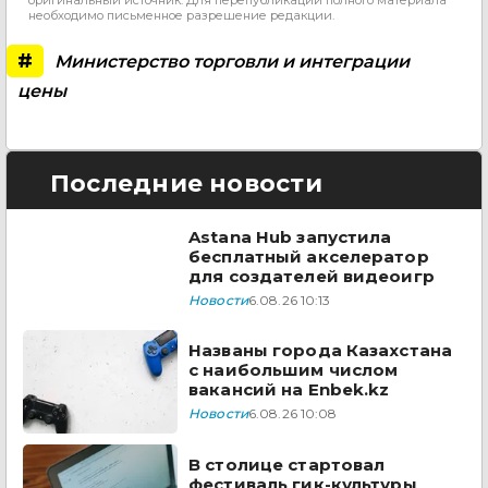
необходимо письменное разрешение редакции.
#
Министерство торговли и интеграции
цены
Последние новости
Astana Hub запустила
бесплатный акселератор
для создателей видеоигр
Новости
6.08.26 10:13
Названы города Казахстана
с наибольшим числом
вакансий на Enbek.kz
Новости
6.08.26 10:08
В столице стартовал
фестиваль гик-культуры