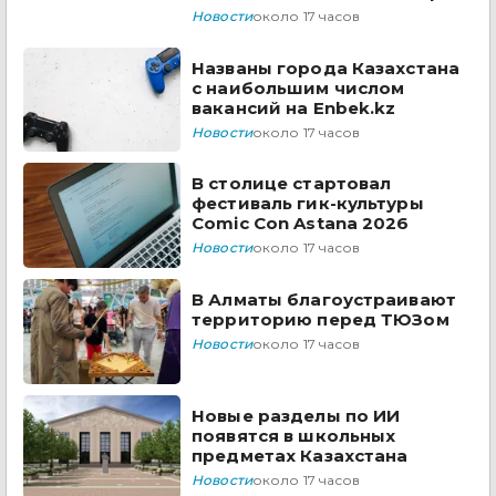
Новости
около 17 часов
Названы города Казахстана
с наибольшим числом
вакансий на Enbek.kz
Новости
около 17 часов
В столице стартовал
фестиваль гик-культуры
Comic Con Astana 2026
Новости
около 17 часов
В Алматы благоустраивают
территорию перед ТЮЗом
Новости
около 17 часов
Новые разделы по ИИ
появятся в школьных
предметах Казахстана
Новости
около 17 часов