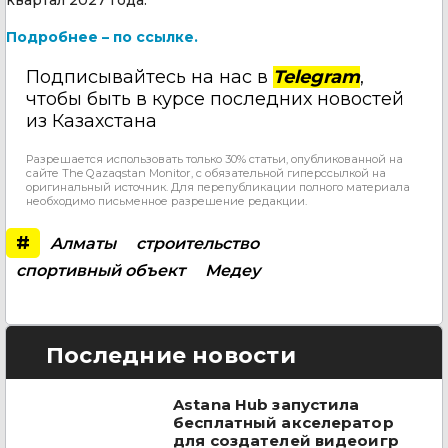
Подробнее – по ссылке.
Подписывайтесь на нас в
Telegram
,
чтобы быть в курсе последних новостей
из Казахстана
Разрешается использовать только 30% статьи, опубликованной на
сайте The Qazaqstan Monitor, с обязательной гиперссылкой на
оригинальный источник. Для перепубликации полного материала
необходимо письменное разрешение редакции.
#
Алматы
строительство
спортивный объект
Медеу
Последние новости
Astana Hub запустила
бесплатный акселератор
для создателей видеоигр