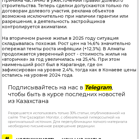
Причина частично в ужесточении правил долевого
строительства. Теперь сделки допускаются только по
договорам долевого участия, реклама объектов
возможна исключительно при наличии гарантии или
разрешения, а деятельность застройщиков
контролируется акиматами.
На вторичном рынке жилья в 2025 году ситуация
складывалась похожая. Рост цен на 14,6% значительно
опережал темпы роста инфляции (+12,3%). В Алматы
продолжается уверенный рост - стоимость жилья на
«вторичке» за год увеличилась на 25,4%. При этом
наименьший рост был в Караганде, где он
зафиксирован на уровне 2,4%, тогда как в Конаеве цены
остались на уровне 2024 года.
Подписывайтесь на нас в
Telegram
,
чтобы быть в курсе последних новостей
из Казахстана
Разрешается использовать только 30% статьи, опубликованной на
сайте The Qazaqstan Monitor, с обязательной гиперссылкой на
оригинальный источник. Для перепубликации полного материала
необходимо письменное разрешение редакции.
#