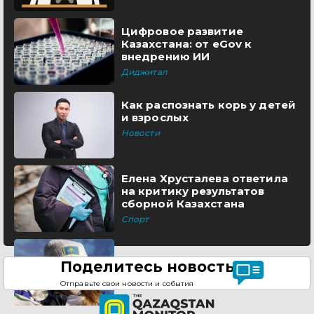
Цифровое развитие
Казахстана: от eGov к
внедрению ИИ
Диджитал
Как распознать корь у детей
и взрослых
Новости
Елена Хрусталева ответила
на критику результатов
сборной Казахстана
Спорт
Поделитесь новостью
Отправьте свои новости и события