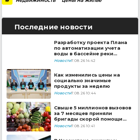
недвижимость
цены на жилье
Последние новости
Разработку проекта Плана
по автоматизации учета
воды в бассейне реки
Сырдарья одобрили
Новости
7.08.26 14:42
государства ЦА
Как изменились цены на
социально значимые
продукты за неделю
Новости
7.08.26 10:44
Свыше 5 миллионов вызовов
за 7 месяцев приняли
бригады скорой помощи
Казахстана
Новости
7.08.26 10:41