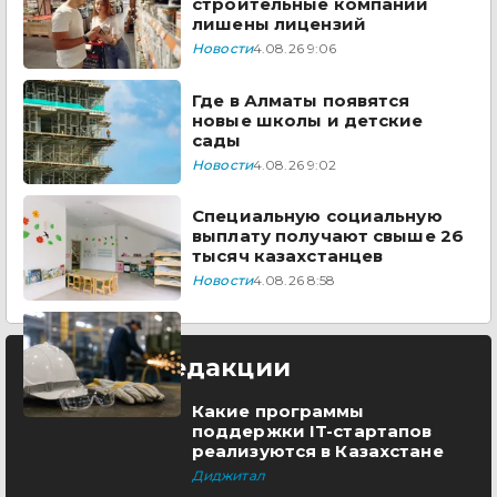
строительные компании
лишены лицензий
Новости
4.08.26 9:06
Где в Алматы появятся
новые школы и детские
сады
Новости
4.08.26 9:02
Специальную социальную
выплату получают свыше 26
тысяч казахстанцев
Новости
4.08.26 8:58
Выбор редакции
Какие программы
поддержки IT-стартапов
реализуются в Казахстане
Диджитал