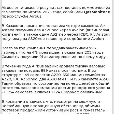
Airbus отчиталась о результатах поставок коммерческих
самолетов по итогам 2025 года, сообщили
QazMonitor
в
пресс-службе Airbus.
В Казахстан компания поставила четыре самолета. Air
Astana получила два A320neo через Avolon (лизинговая
компания), а также один A321neo через ICBC. Fly Aristan
получила два A320neo также при содействии Avolon.
Всего за год компания передала заказчикам 793
лайнера, что на 4% превышает показатель 2024 года.
Самолtты получили 91 авиаперевозчик по всему миру.
В течение года Airbus зафиксировала тысячу валовых
заказов, из которых 889 оказались чистыми. В их
структуре – 49 самолетов A220, 656 машин семейства
A320, 100 A330neo, два A330 MRTT и 193 самолёта A350.
Таким образом, по состоянию на конец декабря общий
портфель заказов компании достиг рекордного уровня
– 8 754 самолета, включая 1 124 широкофюзеляжных.
В компании отмечают, что, несмотря на сложную и
нестабильную операционную обстановку, объемы
поставок продолжили устойчивый рост, а показатель