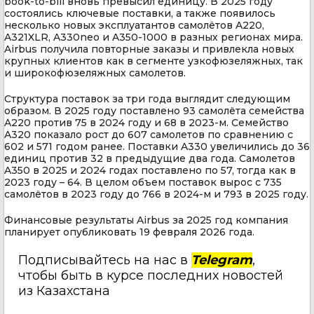
book-to-bill вновь превысил единицу. В 2025 году
состоялись ключевые поставки, а также появилось
несколько новых эксплуатантов самолётов A220,
A321XLR, A330neo и A350-1000 в разных регионах мира.
Airbus получила повторные заказы и привлекла новых
крупных клиентов как в сегменте узкофюзеляжных, так
и широкофюзеляжных самолетов.
Структура поставок за три года выглядит следующим
образом. В 2025 году поставлено 93 самолёта семейства
A220 против 75 в 2024 году и 68 в 2023-м. Семейство
A320 показало рост до 607 самолетов по сравнению с
602 и 571 годом ранее. Поставки A330 увеличились до 36
единиц против 32 в предыдущие два года. Самолетов
A350 в 2025 и 2024 годах поставлено по 57, тогда как в
2023 году – 64. В целом объем поставок вырос с 735
самолётов в 2023 году до 766 в 2024-м и 793 в 2025 году.
Финансовые результаты Airbus за 2025 год компания
планирует опубликовать 19 февраля 2026 года.
Подписывайтесь на нас в
Telegram
,
чтобы быть в курсе последних новостей
из Казахстана