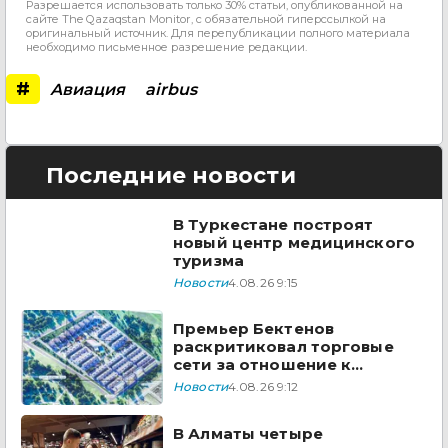
Разрешается использовать только 30% статьи, опубликованной на
сайте The Qazaqstan Monitor, с обязательной гиперссылкой на
оригинальный источник. Для перепубликации полного материала
необходимо письменное разрешение редакции.
#
Авиация
airbus
Последние новости
В Туркестане построят
новый центр медицинского
туризма
Новости
4.08.26 9:15
Премьер Бектенов
раскритиковал торговые
сети за отношение к
казахстанским товарам
Новости
4.08.26 9:12
В Алматы четыре