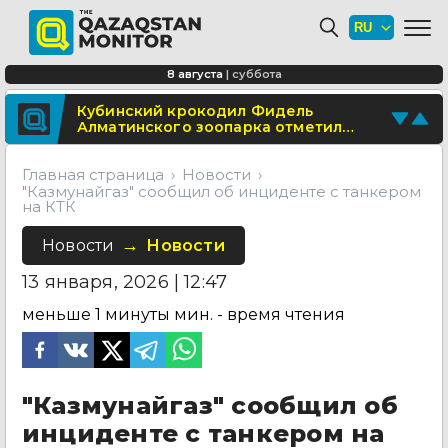
"Казмунайгаз" сообщил об инциденте с танкером на 
Школьница из Астаны изобрела
биоразлагаемую бумагу из травы
В области Абай построят
8 августа
|
суббота
современный визит-центр
Поделитесь новостью
Кубинский крокодил Фидель
Алматинского зоопарка отметил
Отправьте свои новости и события
юбилей
Главная страница
Новости
"Казмунайгаз" сообщил об инциденте с танкером
на КТК
Новости
Новости
13 января, 2026 | 12:47
меньше 1 минуты
мин. - время чтения
"Казмунайгаз" сообщил об
инциденте с танкером на