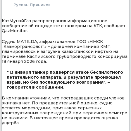
Руслан Пряников
КазМунайГаз распространил информационное
сообщение об инциденте с танкером на КТК, сообщает
QazMonitor.
Судно MATILDA, зафрахтованное ТОО «НМСК
„Казмортрансфлот“» – дочерней компанией КМГ,
планировалось к загрузке казахстанской нефтью на
терминале Каспийского трубопроводного консорциума
18 января 2026 года.
"13 января танкер подвергся атаке беспилотного
летательного аппарата. В результате произошел
взрыв, но без последующего возгорания", –
говорится в сообщении.
В компании уточнили, что пострадавших среди членов
экипажа нет. По предварительной оценке, судно
остается мореходным, признаков серьезных
конструктивных повреждений при первичном осмотре
не выявили. В настоящее время проводится оценка
ущерба.