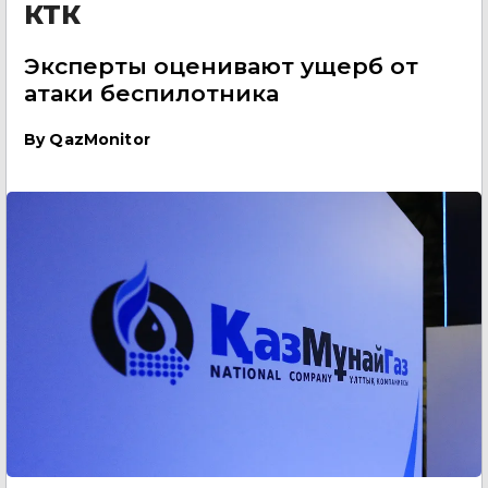
КТК
Эксперты оценивают ущерб от
атаки беспилотника
By
QazMonitor