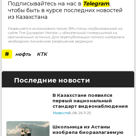
Подписывайтесь на нас в
Telegram
,
чтобы быть в курсе последних новостей
из Казахстана
Разрешается использовать только 30% статьи, опубликованной на
сайте The Qazaqstan Monitor, с обязательной гиперссылкой на
оригинальный источник. Для перепубликации полного материала
необходимо письменное разрешение редакции.
#
нефть
КТК
Последние новости
В Казахстане появился
первый национальный
стандарт видеонаблюдения
Новости
5.08.26 11:25
Школьница из Астаны
изобрела биоразлагаемую