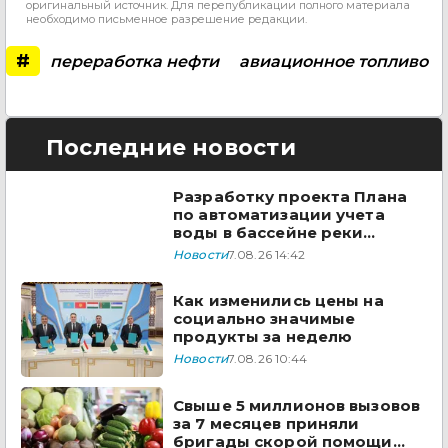
оригинальный источник. Для перепубликации полного материала
необходимо письменное разрешение редакции.
#
переработка нефти
авиационное топливо
Последние новости
Разработку проекта Плана
по автоматизации учета
воды в бассейне реки
Сырдарья одобрили
Новости
7.08.26 14:42
государства ЦА
Как изменились цены на
социально значимые
продукты за неделю
Новости
7.08.26 10:44
Свыше 5 миллионов вызовов
за 7 месяцев приняли
бригады скорой помощи