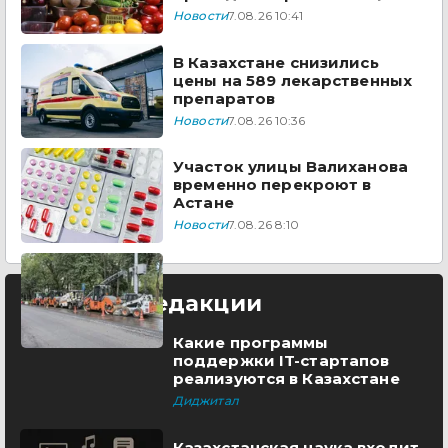
Казахстана
Новости
7.08.26 10:41
В Казахстане снизились
цены на 589 лекарственных
препаратов
Новости
7.08.26 10:36
Участок улицы Валиханова
временно перекроют в
Астане
Новости
7.08.26 8:10
Выбор редакции
Какие программы
поддержки IT-стартапов
реализуются в Казахстане
Диджитал
Казахстанская наука входит