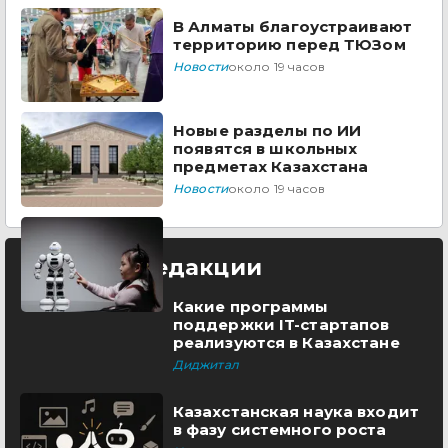
В Алматы благоустраивают
территорию перед ТЮЗом
Новости
около 19 часов
Новые разделы по ИИ
появятся в школьных
предметах Казахстана
Новости
около 19 часов
Выбор редакции
Какие программы
поддержки IT-стартапов
реализуются в Казахстане
Диджитал
Казахстанская наука входит
в фазу системного роста