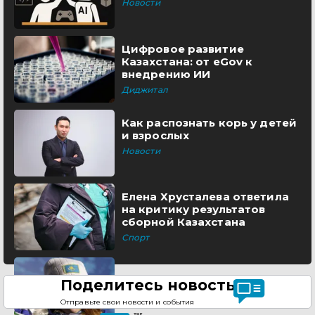
Новости
Цифровое развитие
Казахстана: от eGov к
внедрению ИИ
Диджитал
Как распознать корь у детей
и взрослых
Новости
Елена Хрусталева ответила
на критику результатов
сборной Казахстана
Спорт
Поделитесь новостью
Отправьте свои новости и события