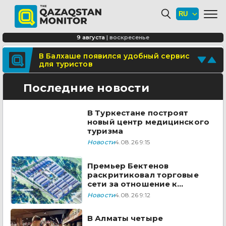
Где в Алматы появятся новые школы
и детские сады
В Туркестане построят новый центр
9 августа
|
воскресенье
медицинского туризма
Поделитесь новостью
В Балхаше появился удобный сервис
для туристов
Отправьте свои новости и события
Последние новости
В Туркестане построят
новый центр медицинского
туризма
Новости
4.08.26 9:15
Премьер Бектенов
раскритиковал торговые
сети за отношение к
казахстанским товарам
Новости
4.08.26 9:12
В Алматы четыре