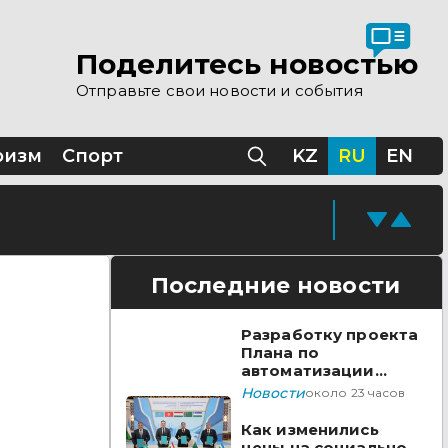
 помощи Казахстана
Поделитесь новостью
Отправьте свои новости и события
Казахстане
ризм
Спорт
KZ
RU
EN
Последние новости
Разработку проекта
Плана по
автоматизации
учета воды в
Новости
около 23 часов
бассейне реки
Сырдарья одобрили
Как изменились
государства ЦА
цены на социально