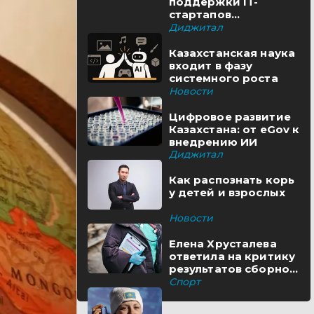
поддержки IT-
стартапов
реализуются в
Диджитал
Казахстане
Казахстанская наука
входит в фазу
системного роста
Новости
Цифровое развитие
Казахстана: от eGov к
внедрению ИИ
Диджитал
Как распознать корь
у детей и взрослых
Новости
Елена Хрусталева
ответила на критику
результатов сборной
Казахстана
Спорт