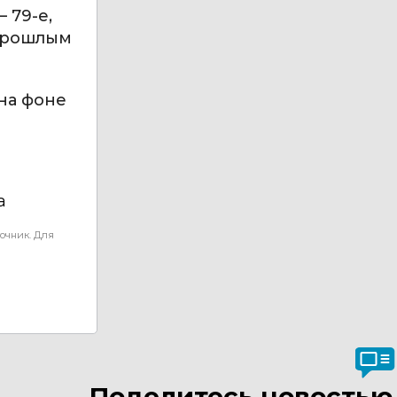
 79-е,
 прошлым
на фоне
а
очник. Для
Поделитесь новостью