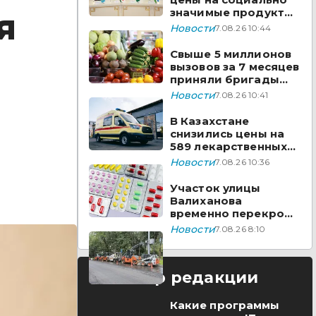
значимые продукты
я
за неделю
Новости
7.08.26 10:44
Свыше 5 миллионов
вызовов за 7 месяцев
приняли бригады
скорой помощи
Новости
7.08.26 10:41
Казахстана
В Казахстане
снизились цены на
589 лекарственных
препаратов
Новости
7.08.26 10:36
Участок улицы
Валиханова
временно перекроют
в Астане
Новости
7.08.26 8:10
Выбор редакции
Какие программы