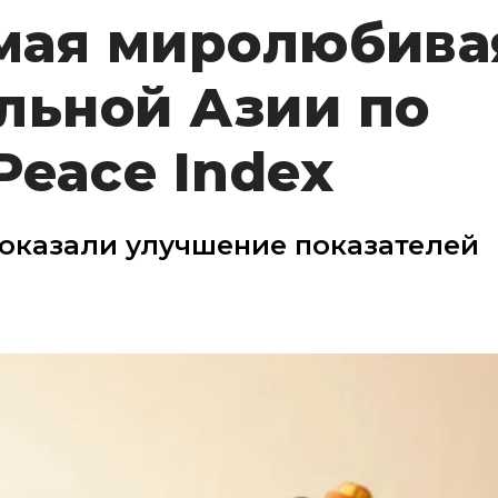
амая миролюбива
льной Азии по
Peace Index
показали улучшение показателей