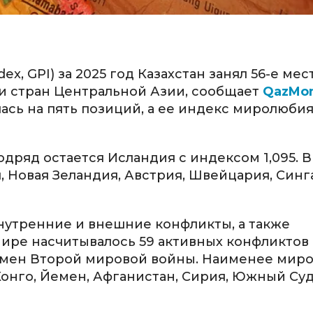
dex, GPI) за 2025 год Казахстан занял 56-е мес
и стран Центральной Азии, сообщает
QazMon
сь на пять позиций, а ее индекс миролюби
дряд остается Исландия с индексом 1,095. В
 Новая Зеландия, Австрия, Швейцария, Синг
нутренние и внешние конфликты, а также
мире насчитывалось 59 активных конфликтов
ремен Второй мировой войны. Наименее ми
 Конго, Йемен, Афганистан, Сирия, Южный Суд