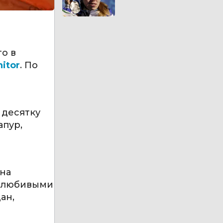
то в
itor
. По
я
 десятку
апур,
 на
ролюбивыми
ан,