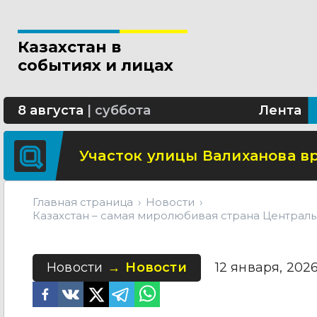
Свыше 5 миллионов вызовов 
Казахстан в
Минтранспорта утвердило н
событиях и лицах
СОР и СОЧ планируют отмени
8 августа
|
суббота
Лента
Участок улицы Валиханова в
Главная страница
Новости
Казахстан – самая миролюбивая страна Центральн
Новости
Новости
12 января, 2026 