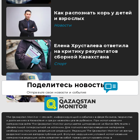
Как распознать корь у детей
и взрослых
Новости
Елена Хрусталева ответила
на критику результатов
сборной Казахстана
Спорт
Поделитесь новостью
Отправьте свои новости и события
The Qazaqstan Monitor — это сайт, информирующий о событиях в сфере бизнеса, творчества
и достижениях в Казахстане и среди казахстанцев за рубежом. При использовании
материалов сайта The Qazaqstan Monitor допускается цитирование не более 30% текста с
обязательной гиперссылкой на источник. Для полного воспроизведения материала
необходимо получить разрешение редакции. Редакция The Qazaqstan Monitor не всегда
разделяет мнение авторов публикаций. В случае нарушения условий использования
материалов редакция сайта оставляет за собой право урегулировать спор в