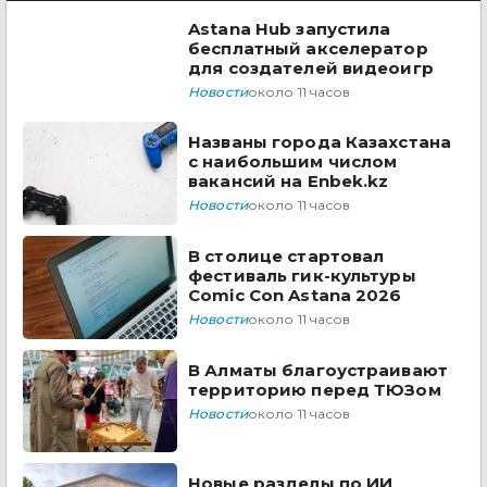
Astana Hub запустила
бесплатный акселератор
для создателей видеоигр
Новости
около 11 часов
Названы города Казахстана
с наибольшим числом
вакансий на Enbek.kz
Новости
около 11 часов
В столице стартовал
фестиваль гик-культуры
Comic Con Astana 2026
Новости
около 11 часов
В Алматы благоустраивают
территорию перед ТЮЗом
Новости
около 11 часов
Новые разделы по ИИ