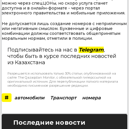
можно через спецЦОНы, но скоро услуга станет
доступна и в онлайн-формате - через портал
электронного правительства и мобильные приложения.
Не допускается лишь создание номеров с неприличным
или негативным смыслом. Буквенные и цифровые
комбинации должны соответствовать общепринятым
моральным нормам, отметили в полиции.
Подписывайтесь на нас в
Telegram
,
чтобы быть в курсе последних новостей
из Казахстана
Разрешается использовать только 30% статьи, опубликованной на
сайте The Qazaqstan Monitor, с обязательной гиперссылкой на
оригинальный источник. Для перепубликации полного материала
необходимо письменное разрешение редакции.
#
автомобили
Транспорт
номера
Последние новости