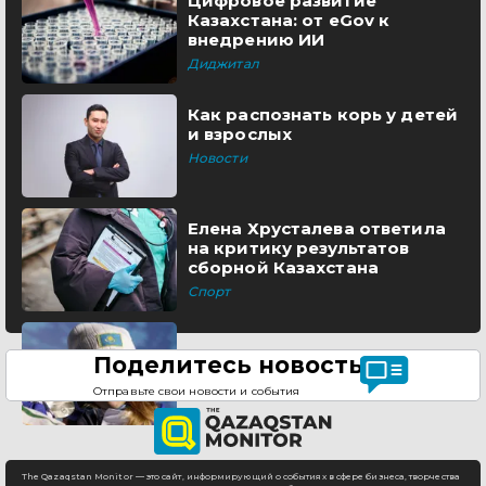
Цифровое развитие
Казахстана: от eGov к
внедрению ИИ
Диджитал
Как распознать корь у детей
и взрослых
Новости
Елена Хрусталева ответила
на критику результатов
сборной Казахстана
Спорт
Поделитесь новостью
Отправьте свои новости и события
The Qazaqstan Monitor — это сайт, информирующий о событиях в сфере бизнеса, творчества