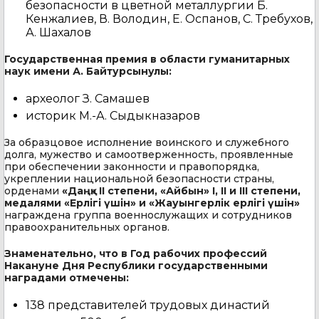
безопасности в цветной металлургии Б.
Кенжалиев, В. Володин, Е. Оспанов, С. Требухов,
А. Шахалов
Государственная премия в области гуманитарных
наук имени А. Байтурсынулы:
археолог З. Самашев
историк М.-А. Сыдыкназаров
За образцовое исполнение воинского и служебного
долга, мужество и самоотверженность, проявленные
при обеспечении законности и правопорядка,
укреплении национальной безопасности страны,
орденами
«Даңқ» II степени, «Айбын» I, II и III степени,
медалями «Ерлігі үшін» и «Жауынгерлік ерлігі үшін»
награждена группа военнослужащих и сотрудников
правоохранительных органов.
Знаменательно, что в Год рабочих профессий
Накануне Дня Республики государственными
наградами отмечены:
138 представителей трудовых династий