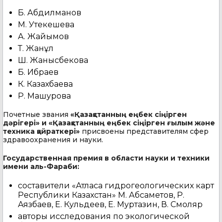
Б. Абдилманов
М. Утекешева
А. Жайымов
Т. Жанқұл
Ш. Жанысбекова
Б. Ибраев
К. Казахбаева
Р. Машурова
Почетные звания
«Қазақстанның еңбек сіңірген
дәрігері» и «Қазақстанның еңбек сіңірген ғылым және
техника қайраткері»
присвоены представителям сфер
здравоохранения и науки.
Государственная премия в области науки и техники
имени аль-Фараби:
составители «Атласа гидрогеологических карт
Республики Казахстан» М. Абсаметов, Р.
Аязбаев, Е. Кульдеев, Е. Муртазин, В. Смоляр
авторы исследования по экологической