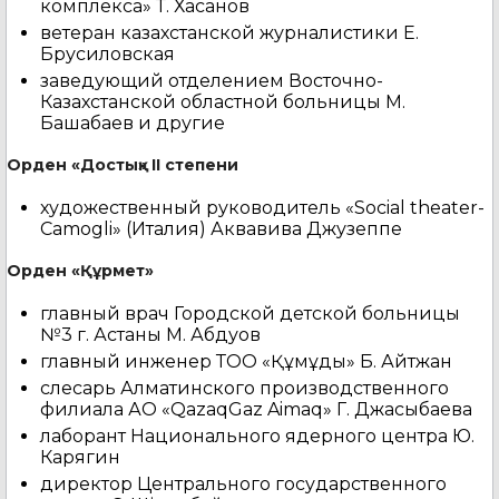
комплекса» Т. Хасанов
ветеран казахстанской журналистики Е.
Брусиловская
заведующий отделением Восточно-
Казахстанской областной больницы М.
Башабаев и другие
Орден «Достық» II степени
художественный руководитель «Social theater-
Camogli» (Италия) Аквавива Джузеппе
Орден «Құрмет»
главный врач Городской детской больницы
№3 г. Астаны М. Абдуов
главный инженер ТОО «Құмқұдық» Б. Айтжан
слесарь Алматинского производственного
филиала АО «QazaqGaz Aimaq» Г. Джасыбаева
лаборант Национального ядерного центра Ю.
Карягин
директор Центрального государственного