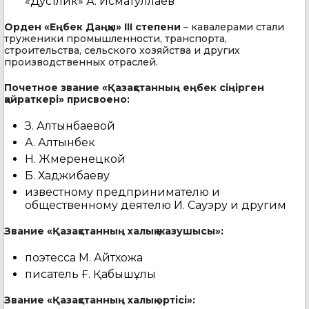
«Дустлик» А. Исматуллаев
Орден «Еңбек Даңқы» III степени
– кавалерами стали
труженики промышленности, транспорта,
строительства, сельского хозяйства и других
производственных отраслей.
Почетное звание «Қазақстанның еңбек сiңiрген
қайраткерi» присвоено:
З. Алтынбаевой
А. Алтынбек
Н. Жмеренецкой
Б. Хаджибаеву
известному предпринимателю и
общественному деятелю И. Сауэру и другим
Звание «Қазақстанның халық жазушысы»:
поэтесса М. Айтхожа
писатель Ғ. Қабышұлы
Звание «Қазақстанның халық әртісі»: