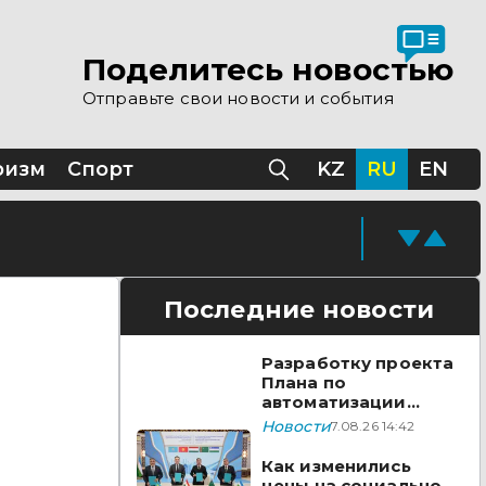
 помощи Казахстана
Поделитесь новостью
Отправьте свои новости и события
Казахстане
ризм
Спорт
KZ
RU
EN
Последние новости
Разработку проекта
Плана по
автоматизации
учета воды в
Новости
7.08.26 14:42
бассейне реки
Сырдарья одобрили
Как изменились
государства ЦА
цены на социально