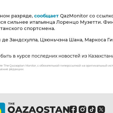
ном разряде,
сообщает
QazMonitor со ссылк
лся сильнее итальянца Лоренцо Музетти. Фи
хстанского спортсмена.
н де Зандсхулпа, Цзюньчэна Шана, Маркоса Ги
ы быть в курсе последних новостей из Казахстан
те The Qazaqstan Monitor, с обязательной гиперссылкой на оригинальный ист
шение редакции.