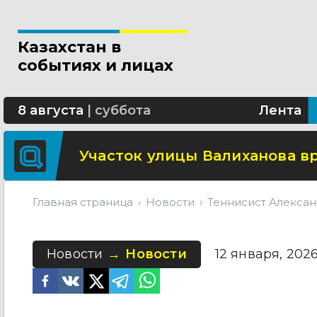
Свыше 5 миллионов вызовов 
Казахстан в
Минтранспорта утвердило н
событиях и лицах
СОР и СОЧ планируют отмени
8 августа
|
суббота
Лента
Участок улицы Валиханова в
Главная страница
Новости
Теннисист Алексан
Новости
Новости
12 января, 2026