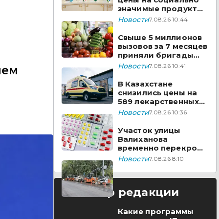
значимые продукты
за неделю
Новости
7.08.26 10:44
Свыше 5 миллионов
вызовов за 7 месяцев
приняли бригады
скорой помощи
Новости
7.08.26 10:41
лем
Казахстана
В Казахстане
снизились цены на
589 лекарственных
препаратов
Новости
7.08.26 10:36
Участок улицы
Валиханова
временно перекроют
в Астане
Новости
7.08.26 8:10
Выбор редакции
Какие программы