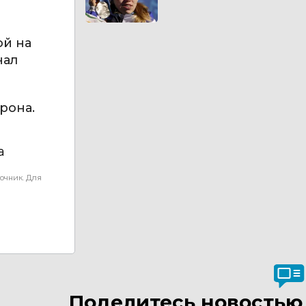
ой на
нал
рона.
а
очник. Для
Поделитесь новостью