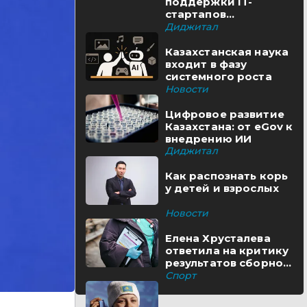
поддержки IT-
стартапов
реализуются в
Диджитал
Казахстане
Казахстанская наука
входит в фазу
системного роста
Новости
Цифровое развитие
Казахстана: от eGov к
внедрению ИИ
Диджитал
Как распознать корь
у детей и взрослых
Новости
Елена Хрусталева
ответила на критику
результатов сборной
Казахстана
Спорт