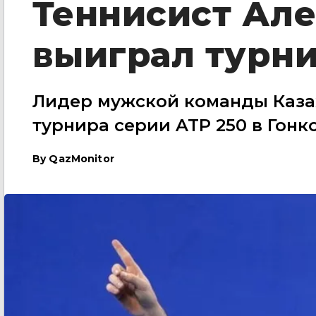
Теннисист Ал
выиграл турни
Лидер мужской команды Казах
турнира серии ATP 250 в Гонк
By
QazMonitor