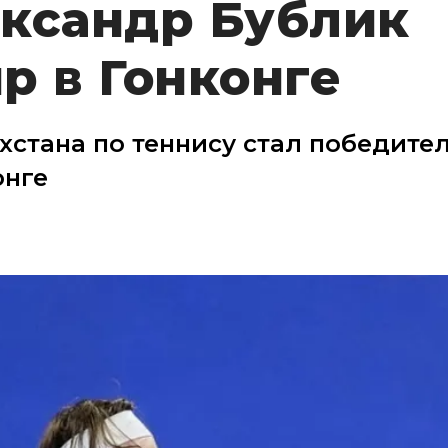
ександр Бублик
р в Гонконге
стана по теннису стал победите
онге