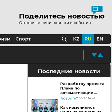
 помощи Казахстана
Поделитесь новостью
Отправьте свои новости и события
Казахстане
ризм
Спорт
KZ
RU
EN
Последние новости
Разработку проекта
Плана по
автоматизации
учета воды в
Новости
7.08.26 14:42
бассейне реки
Сырдарья одобрили
Как изменились
государства ЦА
цены на социально