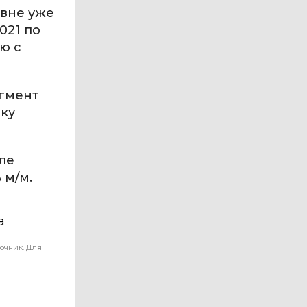
овне уже
021 по
ю с
егмент
чку
ле
 м/м.
а
очник. Для