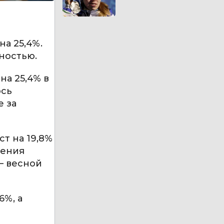
а 25,4%.
ностью.
а 25,4% в
ось
е за
т на 19,8%
дения
– весной
6%, а