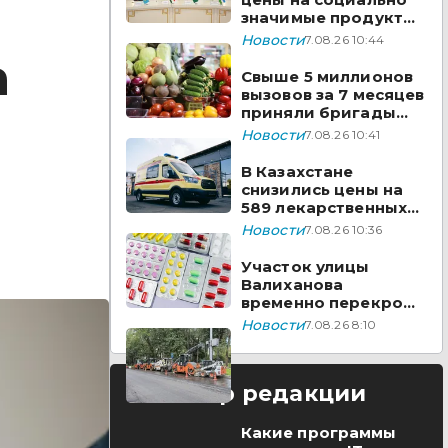
значимые продукты
за неделю
Новости
7.08.26 10:44
а
Свыше 5 миллионов
вызовов за 7 месяцев
приняли бригады
скорой помощи
Новости
7.08.26 10:41
Казахстана
В Казахстане
снизились цены на
589 лекарственных
препаратов
Новости
7.08.26 10:36
Участок улицы
Валиханова
временно перекроют
в Астане
Новости
7.08.26 8:10
Выбор редакции
Какие программы