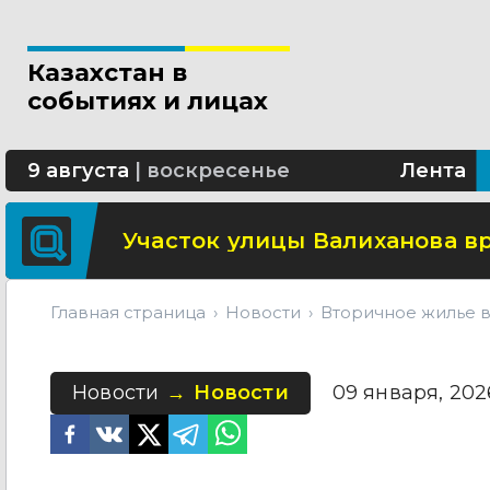
Свыше 5 миллионов вызовов 
Казахстан в
Минтранспорта утвердило н
событиях и лицах
СОР и СОЧ планируют отмени
9 августа
|
воскресенье
Лента
Участок улицы Валиханова в
Главная страница
Новости
Вторичное жилье в
Новости
Новости
09 января, 2026