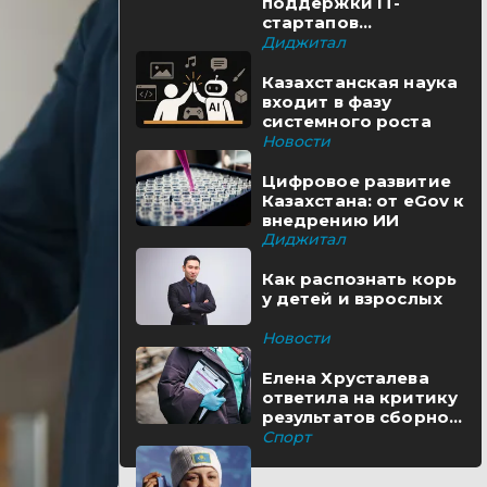
поддержки IT-
стартапов
реализуются в
Диджитал
Казахстане
Казахстанская наука
входит в фазу
системного роста
Новости
Цифровое развитие
Казахстана: от eGov к
внедрению ИИ
Диджитал
Как распознать корь
у детей и взрослых
Новости
Елена Хрусталева
ответила на критику
результатов сборной
Казахстана
Спорт