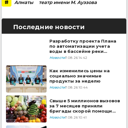
#
Алматы
театр имени М. Ауэзова
Последние новости
Разработку проекта Плана
по автоматизации учета
воды в бассейне реки
Сырдарья одобрили
Новости
7.08.26 14:42
государства ЦА
Как изменились цены на
социально значимые
продукты за неделю
Новости
7.08.26 10:44
Свыше 5 миллионов вызовов
за 7 месяцев приняли
бригады скорой помощи
Казахстана
Новости
7.08.26 10:41