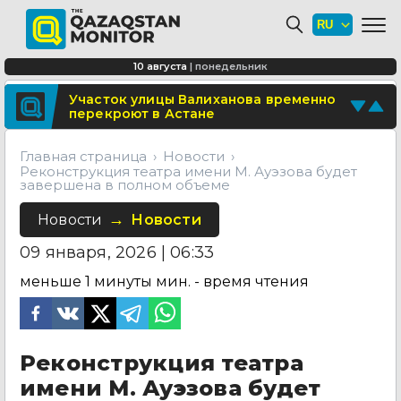
Минтранспорта утвердило новые
расценки для проезда по БАКАД
СОР и СОЧ планируют отменить для
10 августа
|
понедельник
учеников начальных классов в
Казахстане
Поделитесь новостью
Участок улицы Валиханова временно
перекроют в Астане
Отправьте свои новости и события
Главная страница
Новости
Реконструкция театра имени М. Ауэзова будет
завершена в полном объеме
Новости
Новости
09 января, 2026 | 06:33
меньше 1 минуты
мин. - время чтения
Реконструкция театра
имени М. Ауэзова будет