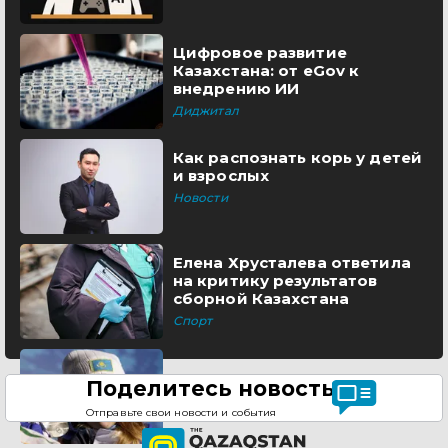
Цифровое развитие
Казахстана: от eGov к
внедрению ИИ
Диджитал
Как распознать корь у детей
и взрослых
Новости
Елена Хрусталева ответила
на критику результатов
сборной Казахстана
Спорт
Поделитесь новостью
Отправьте свои новости и события