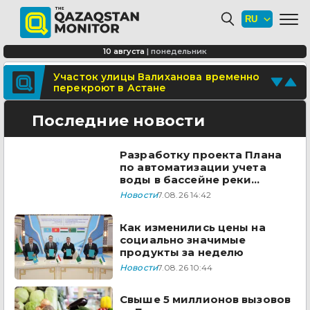
Минтранспорта утвердило новые
расценки для проезда по БАКАД
СОР и СОЧ планируют отменить для
10 августа
|
понедельник
учеников начальных классов в
Казахстане
Поделитесь новостью
Участок улицы Валиханова временно
перекроют в Астане
Отправьте свои новости и события
Последние новости
Разработку проекта Плана
по автоматизации учета
воды в бассейне реки
Сырдарья одобрили
Новости
7.08.26 14:42
государства ЦА
Как изменились цены на
социально значимые
продукты за неделю
Новости
7.08.26 10:44
Свыше 5 миллионов вызовов