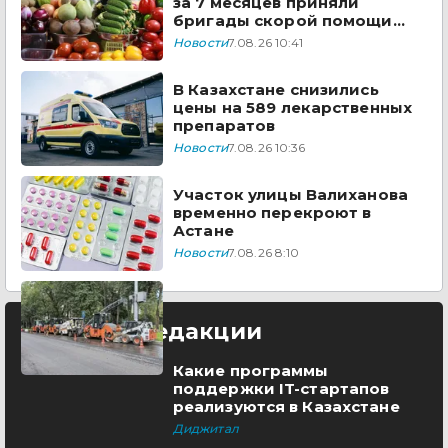
за 7 месяцев приняли
бригады скорой помощи
Казахстана
Новости
7.08.26 10:41
В Казахстане снизились
цены на 589 лекарственных
препаратов
Новости
7.08.26 10:36
Участок улицы Валиханова
временно перекроют в
Астане
Новости
7.08.26 8:10
Выбор редакции
Какие программы
поддержки IT-стартапов
реализуются в Казахстане
Диджитал