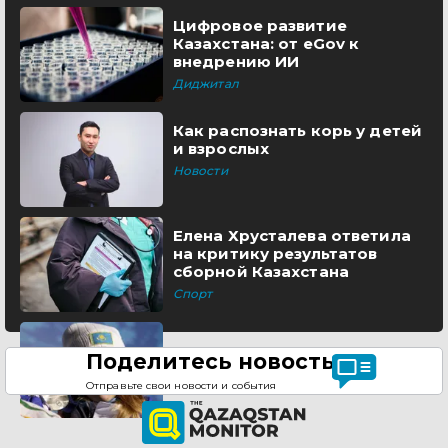
Цифровое развитие
Казахстана: от eGov к
внедрению ИИ
Диджитал
Как распознать корь у детей
и взрослых
Новости
Елена Хрусталева ответила
на критику результатов
сборной Казахстана
Спорт
Поделитесь новостью
Отправьте свои новости и события