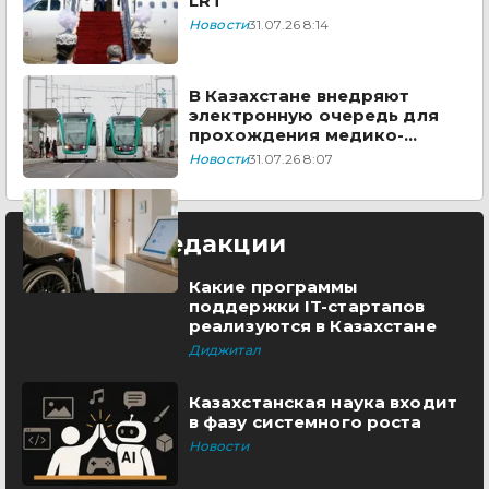
LRT
Новости
31.07.26 8:14
В Казахстане внедряют
электронную очередь для
прохождения медико-
социальной экспертизы
Новости
31.07.26 8:07
Выбор редакции
Какие программы
поддержки IT-стартапов
реализуются в Казахстане
Диджитал
Казахстанская наука входит
в фазу системного роста
Новости