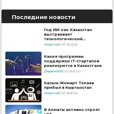
Последние новости
Год ИИ: как Казахстан
выстраивает
технологический
суверенитет в 2026 году
Новости
31.07.26 12:52
Какие программы
поддержки IT-стартапов
реализуются в Казахстане
Диджитал
31.07.26 9:00
Касым-Жомарт Токаев
прибыл в Кыргызстан
Новости
31.07.26 8:20
В Алматы активно строят