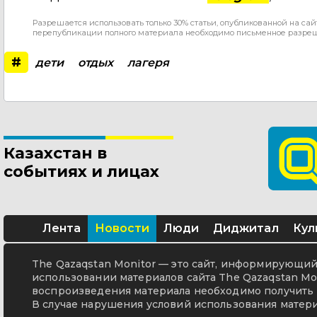
Разрешается использовать только 30% статьи, опубликованной на сай
перепубликации полного материала необходимо письменное разре
#
дети
отдых
лагеря
Казахстан в
событиях и лицах
Лента
Новости
Люди
Диджитал
Кул
The Qazaqstan Monitor — это сайт, информирующий 
использовании материалов сайта The Qazaqstan Mon
воспроизведения материала необходимо получить 
В случае нарушения условий использования матери