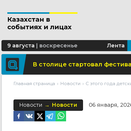
Новые разделы по ИИ появят
Казахстан в
В Алматы благоустраивают 
событиях и лицах
Сколько стоит собрать ребенк
9 августа
|
воскресенье
Лента
В столице стартовал фестива
Главная страница
Новости
С этого года детс
Новости
Новости
06 января, 2026