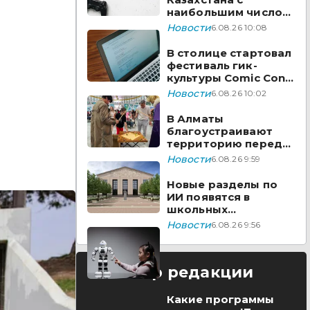
наибольшим числом
вакансий на Enbek.kz
Новости
6.08.26 10:08
В столице стартовал
фестиваль гик-
культуры Comic Con
Astana 2026
Новости
6.08.26 10:02
В Алматы
благоустраивают
территорию перед
ТЮЗом
Новости
6.08.26 9:59
Новые разделы по
ИИ появятся в
школьных
предметах
Новости
6.08.26 9:56
Казахстана
Выбор редакции
Какие программы