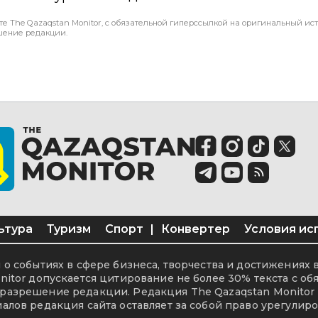
те The Qazaqstan Monitor, с обязательной гиперссылкой на оригинальный ист
шение редакции.
ьтура
Туризм
Спорт
|
Конвертер
Условия ис
о событиях в сфере бизнеса, творчества и достижениях 
itor допускается цитирование не более 30% текста с об
разрешение редакции. Редакция The Qazaqstan Monitor 
алов редакция сайта оставляет за собой право урегулиро