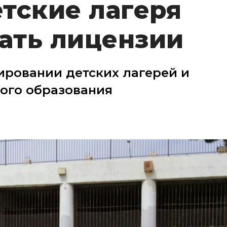
етские лагеря
ать лицензии
ировании детских лагерей и
ого образования