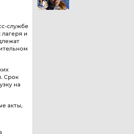
сс-службе
 лагеря и
длежат
мительном
ких
. Срок
узку на
е акты,
а