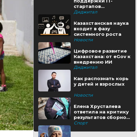
поддержки IT-
стартапов
реализуются в
Диджитал
Казахстане
Казахстанская наука
входит в фазу
системного роста
Новости
Цифровое развитие
Казахстана: от eGov к
внедрению ИИ
Диджитал
Как распознать корь
у детей и взрослых
Новости
Елена Хрусталева
ответила на критику
результатов сборной
Казахстана
Спорт