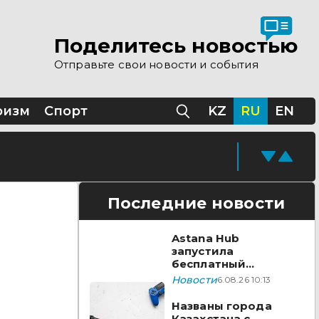
Поделитесь новостью
Отправьте свои новости и события
ризм
Спорт
KZ
RU
EN
Последние новости
Astana Hub
запустила
бесплатный
акселератор для
Новости
6.08.26 10:13
создателей
видеоигр
Названы города
Казахстана с