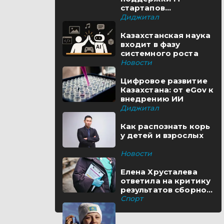
стартапов
реализуются в
Диджитал
Казахстане
Казахстанская наука
входит в фазу
системного роста
Новости
Цифровое развитие
Казахстана: от eGov к
внедрению ИИ
Диджитал
Как распознать корь
у детей и взрослых
Новости
Елена Хрусталева
ответила на критику
результатов сборной
Казахстана
Спорт