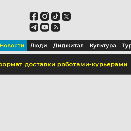
ьство креативного кластера
тронную очередь для прохождения ме
T
Новости
Люди
Диджитал
Культура
Ту
формат доставки роботами-курьерами