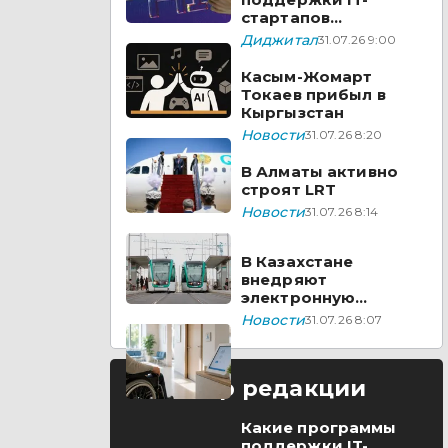
стартапов
реализуются в
Диджитал
31.07.26 9:00
Казахстане
Касым-Жомарт
Токаев прибыл в
Кыргызстан
Новости
31.07.26 8:20
В Алматы активно
строят LRT
Новости
31.07.26 8:14
В Казахстане
внедряют
электронную
очередь для
Новости
31.07.26 8:07
прохождения
медико-социальной
экспертизы
Выбор редакции
Какие программы
поддержки IT-