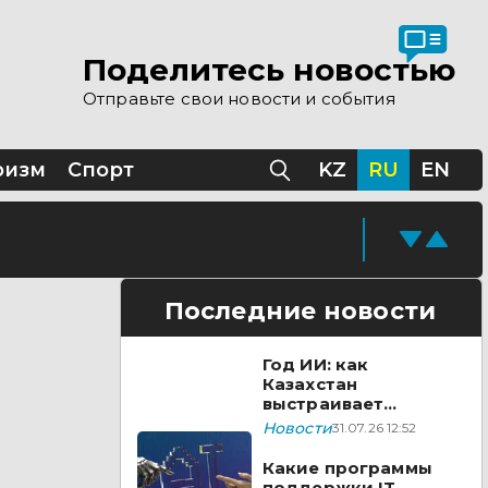
Поделитесь новостью
дико-социальной
Отправьте свои новости и события
ризм
Спорт
KZ
RU
EN
Последние новости
Год ИИ: как
Казахстан
выстраивает
технологический
Новости
31.07.26 12:52
суверенитет в 2026
году
Какие программы
поддержки IT-