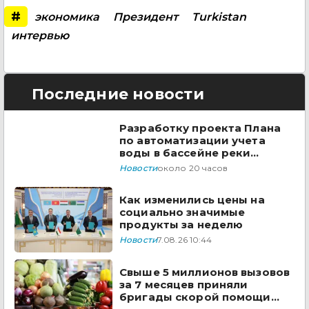
#
экономика
Президент
Turkistan
интервью
Последние новости
Разработку проекта Плана
по автоматизации учета
воды в бассейне реки
Сырдарья одобрили
Новости
около 20 часов
государства ЦА
Как изменились цены на
социально значимые
продукты за неделю
Новости
7.08.26 10:44
Свыше 5 миллионов вызовов
за 7 месяцев приняли
бригады скорой помощи