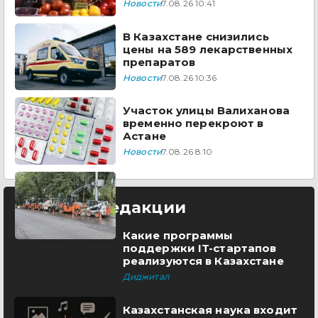
Казахстана
Новости
7.08.26 10:41
В Казахстане снизились
цены на 589 лекарственных
препаратов
Новости
7.08.26 10:36
Участок улицы Валиханова
временно перекроют в
Астане
Новости
7.08.26 8:10
Выбор редакции
Какие программы
поддержки IT-стартапов
реализуются в Казахстане
Диджитал
Казахстанская наука входит