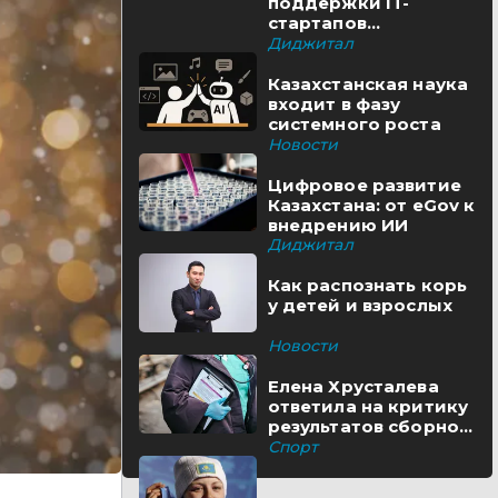
поддержки IT-
стартапов
реализуются в
Диджитал
Казахстане
Казахстанская наука
входит в фазу
системного роста
Новости
Цифровое развитие
Казахстана: от eGov к
внедрению ИИ
Диджитал
Как распознать корь
у детей и взрослых
Новости
Елена Хрусталева
ответила на критику
результатов сборной
Казахстана
Спорт