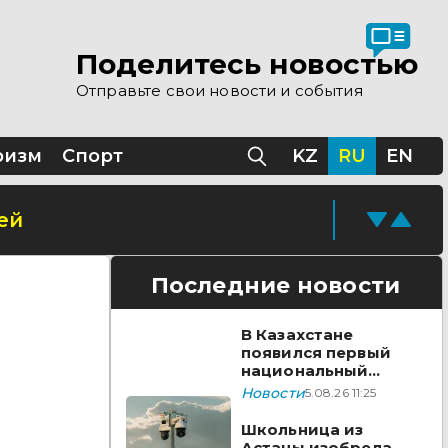
Поделитесь новостью
Отправьте свои новости и события
ризм
Спорт
KZ
RU
EN
ей
Последние новости
В Казахстане
появился первый
национальный
стандарт
Новости
5.08.26 11:25
видеонаблюдения
Школьница из
Астаны изобрела