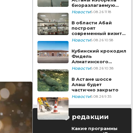
биоразлагаемую
бумагу из травы
Новости
5.08.26 11:18
В области Абай
построят
современный визит-
центр
Новости
5.08.26 10:58
Кубинский крокодил
Фидель
Алматинского
зоопарка отметил
Новости
5.08.26 10:38
юбилей
В Астане шоссе
Алаш будет
частично закрыто
Новости
5.08.26 9:35
Выбор редакции
Какие программы