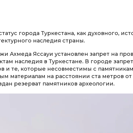
татус города Туркестана, как духовного, ист
тектурного наследия страны.
жи Ахмеда Яссауи установлен запрет на пр
ектам наследия в Туркестане. В городе запре
ов и те, которые несовместимы с памятника
ным материалам на расстоянии ста метров о
здан резерват памятников археологии.