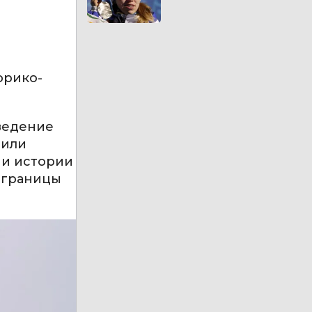
орико-
оведение
тили
ми истории
т границы