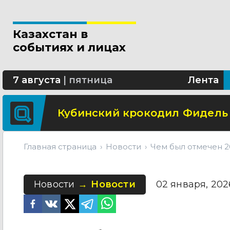
В Астане шоссе Алаш будет 
Казахстан в
Школьница из Астаны изобре
событиях и лицах
В области Абай построят со
7 августа
|
пятница
Лента
Кубинский крокодил Фидель
Главная страница
Новости
Чем был отмечен 2
Новости
Новости
02 января, 2026