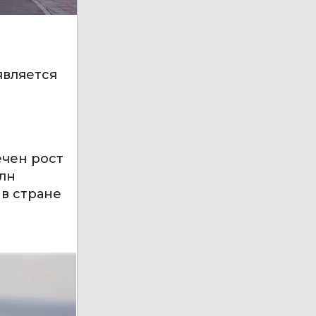
является
ечен рост
млн
 в стране