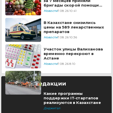
за 7 месяцев приняли
бригады скорой помощи
Казахстана
Новости
7.08.26 10:41
В Казахстане снизились
цены на 589 лекарственных
препаратов
Новости
7.08.26 10:36
Участок улицы Валиханова
временно перекроют в
Астане
Новости
7.08.26 8:10
Выбор редакции
Какие программы
поддержки IT-стартапов
реализуются в Казахстане
Диджитал