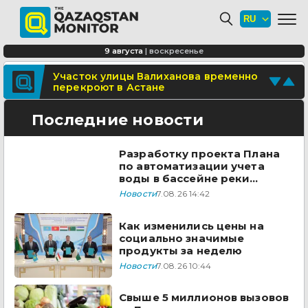
Минтранспорта утвердило новые
расценки для проезда по БАКАД
СОР и СОЧ планируют отменить для
9 августа
|
воскресенье
учеников начальных классов в
Казахстане
Поделитесь новостью
Участок улицы Валиханова временно
перекроют в Астане
Отправьте свои новости и события
Последние новости
Разработку проекта Плана
по автоматизации учета
воды в бассейне реки
Сырдарья одобрили
Новости
7.08.26 14:42
государства ЦА
Как изменились цены на
социально значимые
продукты за неделю
Новости
7.08.26 10:44
Свыше 5 миллионов вызовов