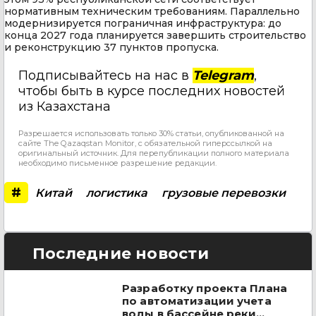
нормативным техническим требованиям. Параллельно
модернизируется пограничная инфраструктура: до
конца 2027 года планируется завершить строительство
и реконструкцию 37 пунктов пропуска.
Подписывайтесь на нас в
Telegram
,
чтобы быть в курсе последних новостей
из Казахстана
Разрешается использовать только 30% статьи, опубликованной на
сайте The Qazaqstan Monitor, с обязательной гиперссылкой на
оригинальный источник. Для перепубликации полного материала
необходимо письменное разрешение редакции.
#
Китай
логистика
грузовые перевозки
Последние новости
Разработку проекта Плана
по автоматизации учета
воды в бассейне реки