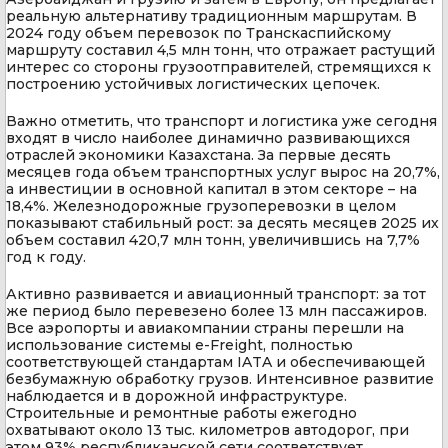
реальную альтернативу традиционным маршрутам. В
2024 году объем перевозок по Транскаспийскому
маршруту составил 4,5 млн тонн, что отражает растущий
интерес со стороны грузоотправителей, стремящихся к
построению устойчивых логистических цепочек.
Важно отметить, что транспорт и логистика уже сегодня
входят в число наиболее динамично развивающихся
отраслей экономики Казахстана. За первые десять
месяцев года объем транспортных услуг вырос на 20,7%,
а инвестиции в основной капитал в этом секторе – на
18,4%. Железнодорожные грузоперевозки в целом
показывают стабильный рост: за десять месяцев 2025 их
объем составил 420,7 млн тонн, увеличившись на 7,7%
год к году.
Активно развивается и авиационный транспорт: за тот
же период было перевезено более 13 млн пассажиров.
Все аэропорты и авиакомпании страны перешли на
использование системы e-Freight, полностью
соответствующей стандартам IATA и обеспечивающей
безбумажную обработку грузов. Интенсивное развитие
наблюдается и в дорожной инфраструктуре.
Строительные и ремонтные работы ежегодно
охватывают около 13 тыс. километров автодорог, при
этом 93% республиканской сети соответствует