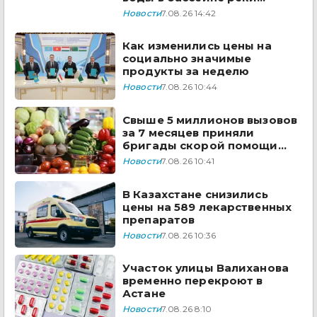
Сырдарья одобрили
Новости
7.08.26 14:42
государства ЦА
Как изменились цены на
социально значимые
продукты за неделю
Новости
7.08.26 10:44
Свыше 5 миллионов вызовов
за 7 месяцев приняли
бригады скорой помощи
Казахстана
Новости
7.08.26 10:41
В Казахстане снизились
цены на 589 лекарственных
препаратов
Новости
7.08.26 10:36
Участок улицы Валиханова
временно перекроют в
Астане
Новости
7.08.26 8:10