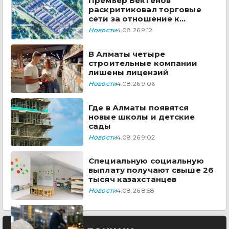
Премьер Бектенов
раскритиковал торговые
сети за отношение к
казахстанским товарам
Новости
4.08.26 9:12
В Алматы четыре
строительные компании
лишены лицензий
Новости
4.08.26 9:06
Где в Алматы появятся
новые школы и детские
сады
Новости
4.08.26 9:02
Специальную социальную
выплату получают свыше 26
тысяч казахстанцев
Новости
4.08.26 8:58