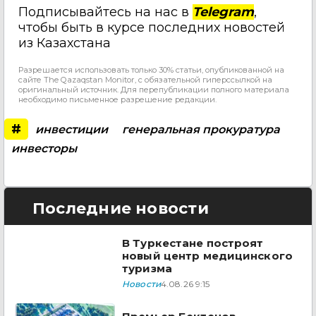
Подписывайтесь на нас в
Telegram
,
чтобы быть в курсе последних новостей
из Казахстана
Разрешается использовать только 30% статьи, опубликованной на
сайте The Qazaqstan Monitor, с обязательной гиперссылкой на
оригинальный источник. Для перепубликации полного материала
необходимо письменное разрешение редакции.
#
инвестиции
генеральная прокуратура
инвесторы
Последние новости
В Туркестане построят
новый центр медицинского
туризма
Новости
4.08.26 9:15