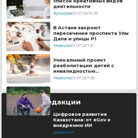
список креативных видов
деятельности
Культура
20.07.26 10:39
В Астане закроют
пересечение проспекта Улы
Дала и улицы Р1
Новости
20.07.26 7:31
Уникальный проект
реабилитации детей с
инвалидностью
масштабируют в Казахстане
Новости
20.07.26 7:28
Выбор редакции
Цифровое развитие
Казахстана: от eGov к
внедрению ИИ
Диджитал