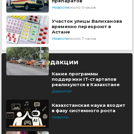
препаратов
Новости
около 5 часов
Участок улицы Валиханова
временно перекроют в
Астане
Новости
около 7 часов
Выбор редакции
Какие программы
поддержки IT-стартапов
реализуются в Казахстане
Диджитал
Казахстанская наука входит
в фазу системного роста
Новости