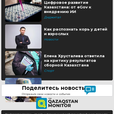
Цифровое развитие
Казахстана: от eGov к
внедрению ИИ
Диджитал
Как распознать корь у детей
и взрослых
Новости
Елена Хрусталева ответила
на критику результатов
сборной Казахстана
Спорт
Поделитесь новостью
Отправьте свои новости и события