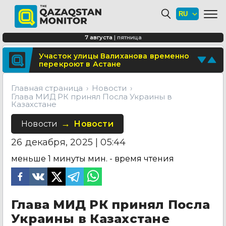
Минтранспорта утвердило новые
расценки для проезда по БАКАД
СОР и СОЧ планируют отменить для
7 августа
|
пятница
учеников начальных классов в
Казахстане
Поделитесь новостью
Участок улицы Валиханова временно
перекроют в Астане
Отправьте свои новости и события
Главная страница
Новости
Глава МИД РК принял Посла Украины в
Казахстане
Новости
Новости
26 декабря, 2025 | 05:44
меньше 1 минуты
мин. - время чтения
Глава МИД РК принял Посла
Украины в Казахстане