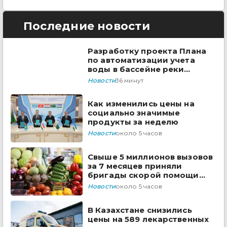
Последние новости
Разработку проекта Плана
по автоматизации учета
воды в бассейне реки
Сырдарья одобрили
Новости
36 минут
государства ЦА
Как изменились цены на
социально значимые
продукты за неделю
Новости
около 5 часов
Свыше 5 миллионов вызовов
за 7 месяцев приняли
бригады скорой помощи
Казахстана
Новости
около 5 часов
В Казахстане снизились
цены на 589 лекарственных