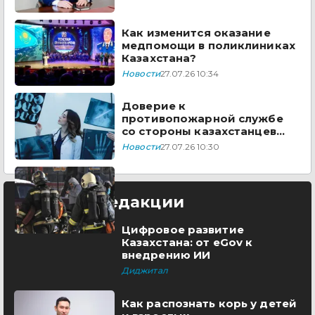
Как изменится оказание
медпомощи в поликлиниках
Казахстана?
Новости
27.07.26 10:34
Доверие к
противопожарной службе
со стороны казахстанцев
выросло до 98%
Новости
27.07.26 10:30
Выбор редакции
Цифровое развитие
Казахстана: от eGov к
внедрению ИИ
Диджитал
Как распознать корь у детей