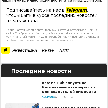
накопленных инвестиций достиг $17,5 млрд. долларов.
Подписывайтесь на нас в
Telegram
,
чтобы быть в курсе последних новостей
из Казахстана
Разрешается использовать только 30% статьи, опубликованной на
сайте The Qazaqstan Monitor, с обязательной гиперссылкой на
оригинальный источник. Для перепубликации полного материала
необходимо письменное разрешение редакции.
#
инвестиции
Китай
ПИИ
Последние новости
Astana Hub запустила
бесплатный акселератор
для создателей видеоигр
Новости
6.08.26 10:13
Названы города Казахстана