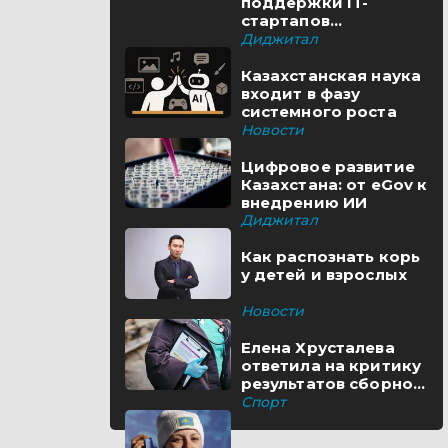
поддержки IT-
стартапов
реализуются в
Диджитал
Казахстане
Казахстанская наука
входит в фазу
системного роста
Новости
Цифровое развитие
Казахстана: от eGov к
внедрению ИИ
Диджитал
Как распознать корь
у детей и взрослых
Новости
Елена Хрусталева
ответила на критику
результатов сборной
Казахстана
Спорт