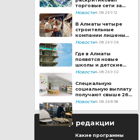
торговые сети за
отношение к
Новости
4.08.26 9:12
казахстанским
товарам
В Алматы четыре
строительные
компании лишены
лицензий
Новости
4.08.26 9:06
Где в Алматы
появятся новые
школы и детские
сады
Новости
4.08.26 9:02
Специальную
социальную выплату
получают свыше 26
тысяч казахстанцев
Новости
4.08.26 8:58
Выбор редакции
Какие программы