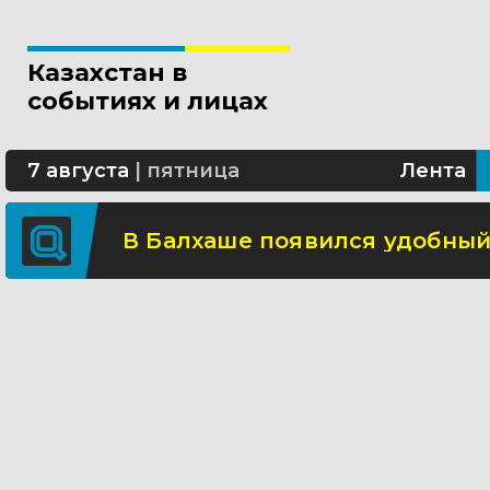
Специальную социальную вып
Казахстан в
Где в Алматы появятся новы
событиях и лицах
В Туркестане построят новы
7 августа
|
пятница
Лента
В Балхаше появился удобный