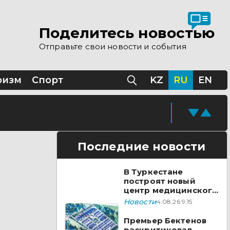
станцев
Поделитесь новостью
Отправьте свои новости и события
ризм
Спорт
KZ
RU
EN
Последние новости
В Туркестане
построят новый
центр медицинского
туризма
Новости
4.08.26 9:15
Премьер Бектенов
раскритиковал