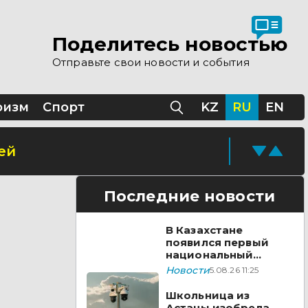
Поделитесь новостью
Отправьте свои новости и события
ризм
Спорт
KZ
RU
EN
ей
Последние новости
В Казахстане
появился первый
национальный
стандарт
Новости
5.08.26 11:25
видеонаблюдения
Школьница из
Астаны изобрела