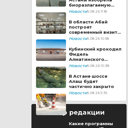
биоразлагаемую
бумагу из травы
Новости
5.08.26 11:18
В области Абай
построят
современный визит-
центр
Новости
5.08.26 10:58
Кубинский крокодил
Фидель
Алматинского
зоопарка отметил
Новости
5.08.26 10:38
юбилей
В Астане шоссе
Алаш будет
частично закрыто
Новости
5.08.26 9:35
Выбор редакции
Какие программы