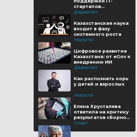
поддержки IT-
стартапов
реализуются в
Диджитал
Казахстане
Казахстанская наука
входит в фазу
системного роста
Новости
Цифровое развитие
Казахстана: от eGov к
внедрению ИИ
Диджитал
Как распознать корь
у детей и взрослых
Новости
Елена Хрусталева
ответила на критику
результатов сборной
Казахстана
Спорт