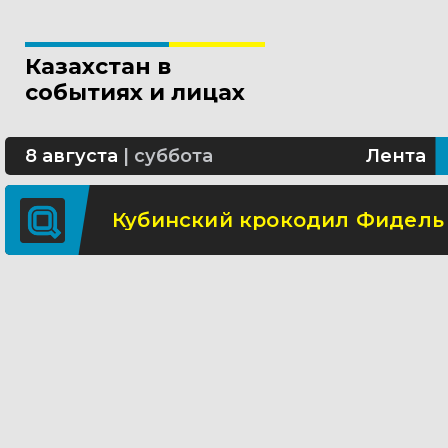
В Астане шоссе Алаш будет 
Казахстан в
Школьница из Астаны изобре
событиях и лицах
В области Абай построят со
8 августа
|
суббота
Лента
Кубинский крокодил Фидель