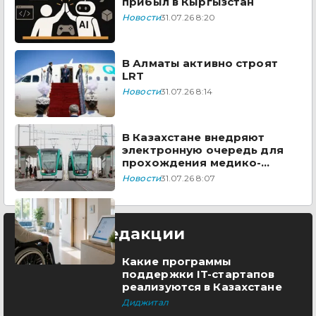
прибыл в Кыргызстан
Новости
31.07.26 8:20
В Алматы активно строят
LRT
Новости
31.07.26 8:14
В Казахстане внедряют
электронную очередь для
прохождения медико-
социальной экспертизы
Новости
31.07.26 8:07
Выбор редакции
Какие программы
поддержки IT-стартапов
реализуются в Казахстане
Диджитал